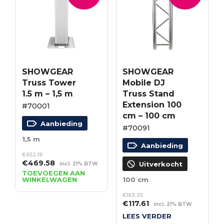
SHOWGEAR
SHOWGEAR
Truss Tower
Mobile DJ
1.5 m – 1,5 m
Truss Stand
Extension 100
#70001
cm – 100 cm
Aanbieding
#70091
1,5 m
Aanbieding
€
652.19
Oorspronkelijke
Huidige
€
469.58
Uitverkocht
incl. 21% BTW
prijs
prijs
TOEVOEGEN AAN
WINKELWAGEN
100 cm
was:
is:
€652.19.
€469.58.
€
163.35
Oorspronkelijke
Huidige
€
117.61
incl. 21% BTW
prijs
prijs
LEES VERDER
was:
is: