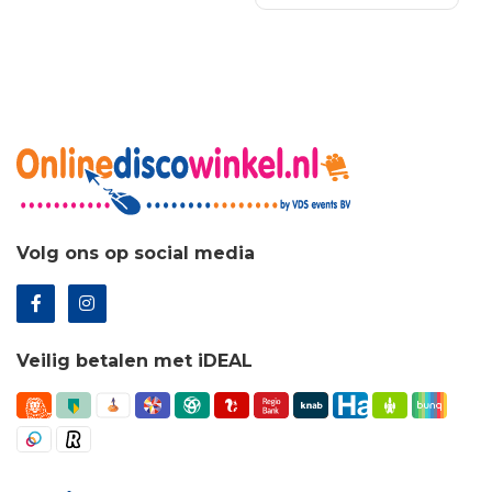
€163.35.
€117.61.
Volg ons op social media
Veilig betalen met iDEAL