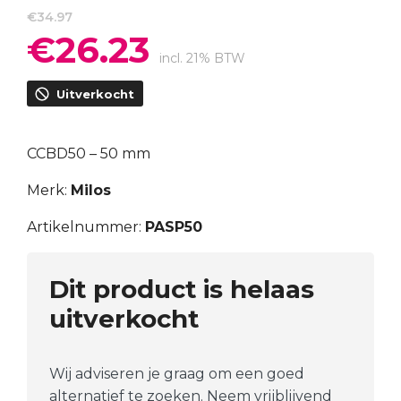
€
34.97
€
26.23
Oorspronkelijke
Huidige
prijs
prijs
incl. 21% BTW
was:
is:
Uitverkocht
€34.97.
€26.23.
CCBD50 – 50 mm
Merk:
Milos
Artikelnummer:
PASP50
Dit product is helaas
uitverkocht
Wij adviseren je graag om een goed
alternatief te zoeken. Neem vrijblijvend