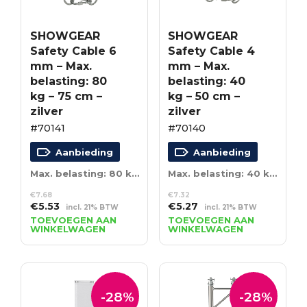
SHOWGEAR
SHOWGEAR
Safety Cable 6
Safety Cable 4
mm – Max.
mm – Max.
belasting: 80
belasting: 40
kg – 75 cm –
kg – 50 cm –
zilver
zilver
#70141
#70140
Aanbieding
Aanbieding
Max. belasting: 80 kg – 75 cm – zilver
Max. belasting: 40 kg – 50 cm – zilver
€
7.68
€
7.32
Oorspronkelijke
Huidige
Oorspronkelijke
Huidige
€
5.53
€
5.27
incl. 21% BTW
incl. 21% BTW
prijs
prijs
prijs
prijs
TOEVOEGEN AAN
TOEVOEGEN AAN
WINKELWAGEN
WINKELWAGEN
was:
is:
was:
is:
€7.68.
€5.53.
€7.32.
€5.27.
-28%
-28%