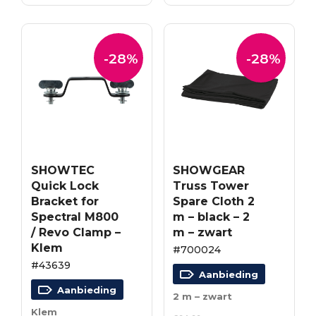
€74.90.
€53.93.
€101.04.
€72.75.
-28%
-28%
SHOWTEC
SHOWGEAR
Quick Lock
Truss Tower
Bracket for
Spare Cloth 2
Spectral M800
m – black – 2
/ Revo Clamp –
m – zwart
Klem
#700024
#43639
Aanbieding
Aanbieding
2 m – zwart
Klem