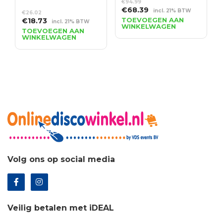
€
94.99
Oorspronkelijke
Huidige
€
68.39
incl. 21% BTW
€
26.02
prijs
prijs
Oorspronkelijke
Huidige
TOEVOEGEN AAN
€
18.73
incl. 21% BTW
WINKELWAGEN
was:
is:
prijs
prijs
TOEVOEGEN AAN
WINKELWAGEN
€94.99.
€68.39.
was:
is:
€26.02.
€18.73.
Volg ons op social media
Veilig betalen met iDEAL