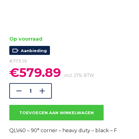
Op voorraad
Aanbieding
€
773.19
€
579.89
Oorspronkelijke
Huidige
prijs
prijs
incl. 21% BTW
was:
is:
€773.19.
€579.89.
TOEVOEGEN AAN WINKELWAGEN
QLV40 – 90° corner – heavy duty – black – F