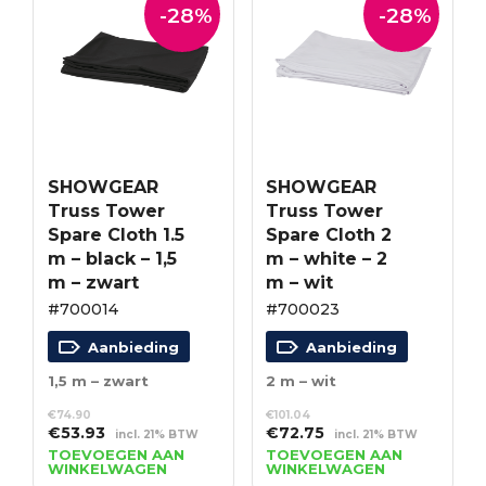
-28%
-28%
SHOWGEAR
SHOWGEAR
Truss Tower
Truss Tower
Spare Cloth 1.5
Spare Cloth 2
m – black – 1,5
m – white – 2
m – zwart
m – wit
#700014
#700023
Aanbieding
Aanbieding
1,5 m – zwart
2 m – wit
€
74.90
€
101.04
Oorspronkelijke
Huidige
Oorspronkelijke
Huidige
€
53.93
€
72.75
incl. 21% BTW
incl. 21% BTW
prijs
prijs
prijs
prijs
TOEVOEGEN AAN
TOEVOEGEN AAN
WINKELWAGEN
WINKELWAGEN
was:
is:
was:
is: