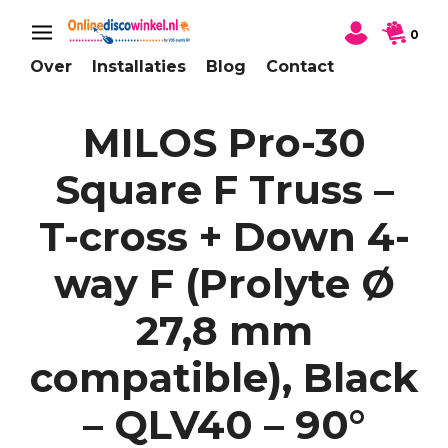
0
Over
Installaties
Blog
Contact
MILOS Pro-30
Square F Truss –
T-cross + Down 4-
way F (Prolyte Ø
27,8 mm
compatible), Black
– QLV40 – 90°