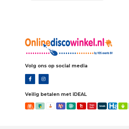
€12
€163.35.
€117.61.
Volg ons op social media
Veilig betalen met iDEAL