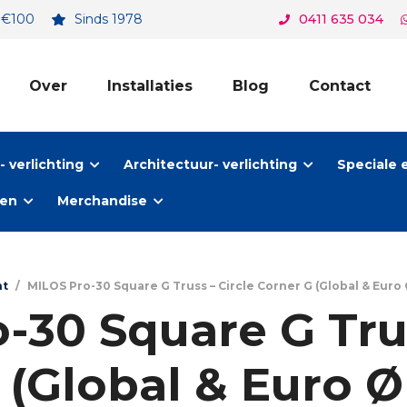
. €100
Sinds 1978
0411 635 034
Over
Installaties
Blog
Contact
 verlichting
Architectuur- verlichting
Speciale 
ten
Merchandise
nt
/
MILOS Pro-30 Square G Truss – Circle Corner G (Global & Euro 
-30 Square G Trus
 (Global & Euro 