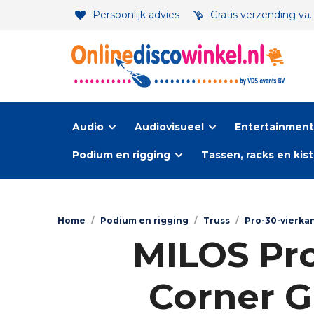
Persoonlijk advies
Gratis verzending va
Audio
Audiovisueel
Entertainment-
Podium en rigging
Tassen, racks en kis
Home
/
Podium en rigging
/
Truss
/
Pro-30-vierka
MILOS Pro
Corner G