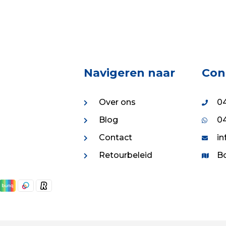
.04.
€8.67.
€5.99.
€4.31.
Navigeren naar
Con
Over ons
04
Blog
04
Contact
in
Retourbeleid
Bo