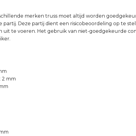
schillende merken truss moet altijd worden goedgeke
partij. Deze partij dient een risicobeoordeling op te ste
 uit te voeren. Het gebruik van niet-goedgekeurde comb
iker.
 mm
 x 2 mm
0 mm
0 mm