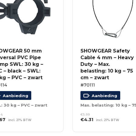
OWGEAR 50 mm
SHOWGEAR Safety
versal PVC Pipe
Cable 4 mm – Heavy
amp SWL: 30 kg –
Duty – Max.
 – black – SWL:
belasting: 10 kg – 75
kg – PVC – zwart
cm – zwart
114
#70111
Aanbieding
Aanbieding
: 30 kg – PVC – zwart
04
€
5.99
spronkelijke
Huidige
Oorspronkelijke
Huidige
.67
€
4.31
incl. 21% BTW
incl. 21% BTW
s
prijs
prijs
prijs
EVOEGEN AAN
TOEVOEGEN AAN
:
is:
was:
is:
NKELWAGEN
WINKELWAGEN