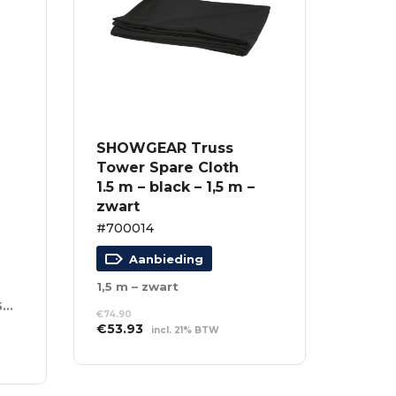
SHOWGEAR Truss
Tower Spare Cloth
1.5 m – black – 1,5 m –
zwart
#700014
Aanbieding
1,5 m – zwart
Max. belasting: 10 kg – 75 cm – zwart
€
74.90
Oorspronkelijke
Huidige
€
53.93
incl. 21% BTW
prijs
prijs
TOEVOEGEN AAN
was:
is:
WINKELWAGEN
€74.90.
€53.93.