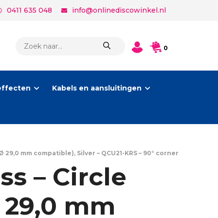
0411 635 048
info@onlinediscowinkel.nl
PRODUCTEN
0
ZOEKEN
effecten
Kabels en aansluitingen
Ø 29,0 mm compatible), Silver – QCU21-KRS – 90° corner
s – Circle
Ø 29,0 mm