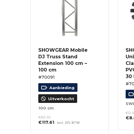
SHOWGEAR Mobile
SH
DJ Truss Stand
Uni
Extension 100 cm –
Cl
100 cm
PVC
30 
#70091
#70
Aanbieding
Uitverkocht
SWL
100 cm
€
12.
Oor
€
8
€
163.35
Oorspronkelijke
Huidige
€
117.61
prij
incl. 21% BTW
TO
prijs
prijs
was
WI
LEES VERDER
was:
is: