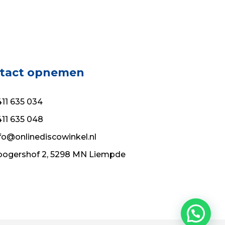
tact opnemen
11 635 034
11 635 048
fo@onlinediscowinkel.nl
ogershof 2, 5298 MN Liempde