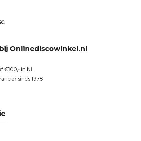
3C
bij Onlinediscowinkel.nl
f €100,- in NL
ancier sinds 1978
ie