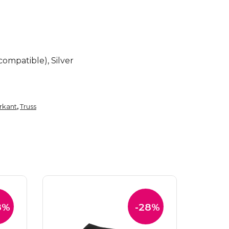
ompatible), Silver
rkant
Truss
,
8%
-28%