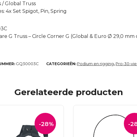
s / Global Truss
: 4x Set Spigot, Pin, Spring
03C
re G Truss – Circle Corner G (Global & Euro Ø 29,0 mm c
GQ30003C
Podium en rigging
Pro-30-vie
UMMER:
CATEGORIEËN:
,
Gerelateerde producten
-28%
-2