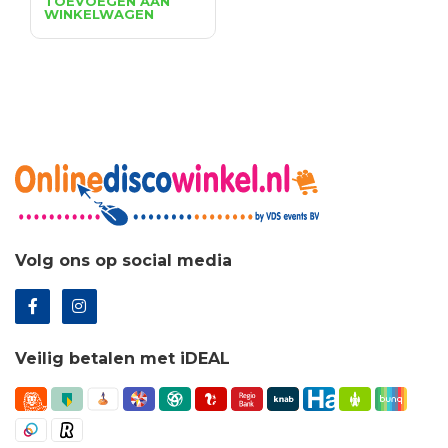
TOEVOEGEN AAN
WINKELWAGEN
was:
is:
€7.68.
€5.53.
Volg ons op social media
Veilig betalen met iDEAL