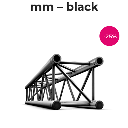
mm – black
-25%