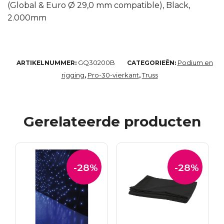
(Global & Euro Ø 29,0 mm compatible), Black,
2.000mm
GQ30200B
Podium en
ARTIKELNUMMER:
CATEGORIEËN:
rigging
Pro-30-vierkant
Truss
,
,
Gerelateerde producten
-28%
-28%