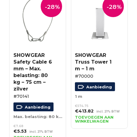
-28%
-28%
SHOWGEAR
SHOWGEAR
Safety Cable 6
Truss Tower 1
mm – Max.
m – 1 m
belasting: 80
#70000
kg – 75 cm –
Aanbieding
zilver
#70141
1 m
€
574.75
Aanbieding
Oorspronkelijke
Huidige
€
413.82
incl. 21% BTW
prijs
prijs
Max. belasting: 80 kg – 75 cm – zilver
TOEVOEGEN AAN
WINKELWAGEN
was:
is:
€
7.68
€574.75.
€413.82.
Oorspronkelijke
Huidige
€
5.53
incl. 21% BTW
prijs
prijs