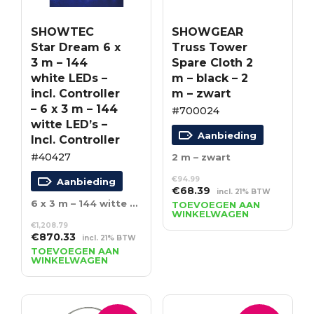
SHOWTEC
SHOWGEAR
Star Dream 6 x
Truss Tower
3 m – 144
Spare Cloth 2
white LEDs –
m – black – 2
incl. Controller
m – zwart
– 6 x 3 m – 144
#700024
witte LED’s –
Aanbieding
Incl. Controller
#40427
2 m – zwart
€
94.99
Aanbieding
Oorspronkelijke
Huidige
€
68.39
incl. 21% BTW
prijs
prijs
6 x 3 m – 144 witte LED’s – Incl. Controller
TOEVOEGEN AAN
WINKELWAGEN
was:
is:
€
1,208.79
€94.99.
€68.39.
Oorspronkelijke
Huidige
€
870.33
incl. 21% BTW
prijs
prijs
TOEVOEGEN AAN
WINKELWAGEN
was:
is:
€1,208.79.
€870.33.