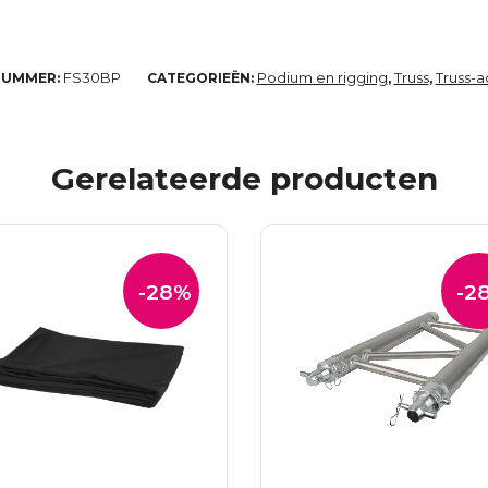
FS30BP
Podium en rigging
Truss
Truss-a
NUMMER:
CATEGORIEËN:
,
,
Gerelateerde producten
-28%
-2