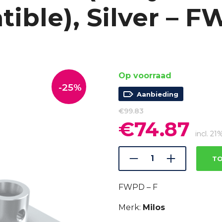
ible), Silver – F
Op voorraad
-25%
Aanbieding
€
99.83
€
74.87
Oorspronkelijke
Huidi
prijs
prijs
incl. 2
was:
is:
€99.83.
€74.8
TO
FWPD – F
Merk:
Milos