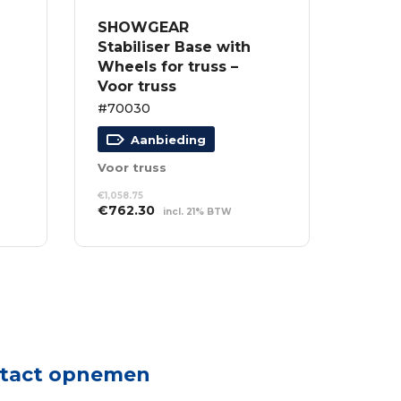
SHOWGEAR
Stabiliser Base with
Wheels for truss –
Voor truss
#70030
Aanbieding
Voor truss
€
1,058.75
Oorspronkelijke
Huidige
€
762.30
incl. 21% BTW
prijs
prijs
TOEVOEGEN AAN
was:
is:
WINKELWAGEN
€1,058.75.
€762.30.
tact opnemen