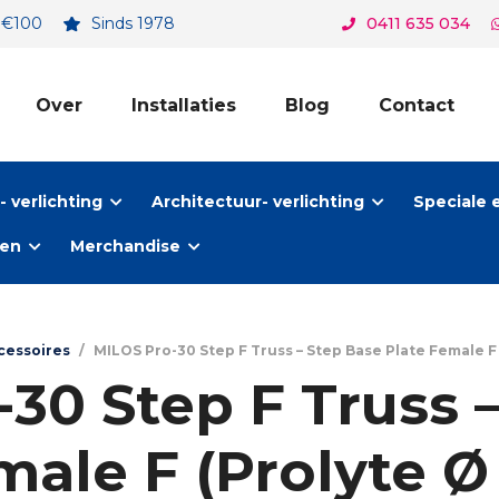
. €100
Sinds 1978
0411 635 034
Over
Installaties
Blog
Contact
 verlichting
Architectuur- verlichting
Speciale 
ten
Merchandise
cessoires
/
MILOS Pro-30 Step F Truss – Step Base Plate Female F 
30 Step F Truss 
male F (Prolyte 