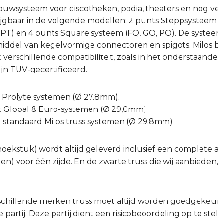
bouwsysteem voor discotheken, podia, theaters en nog v
ijgbaar in de volgende modellen: 2 punts Steppsysteem (
, PT) en 4 punts Square systeem (FQ, GQ, PQ). De syste
ddel van kegelvormige connectoren en spigots. Milos bi
erschillende compatibiliteit, zoals in het onderstaande 
jn TÜV-gecertificeerd.
t Prolyte systemen (Ø 27.8mm).
t Global & Euro-systemen (Ø 29,0mm)
t standaard Milos truss systemen (Ø 29.8mm)
hoekstuk) wordt altijd geleverd inclusief een complete a
gen) voor één zijde. En de zwarte truss die wij aanbiede
schillende merken truss moet altijd worden goedgeke
partij. Deze partij dient een risicobeoordeling op te ste