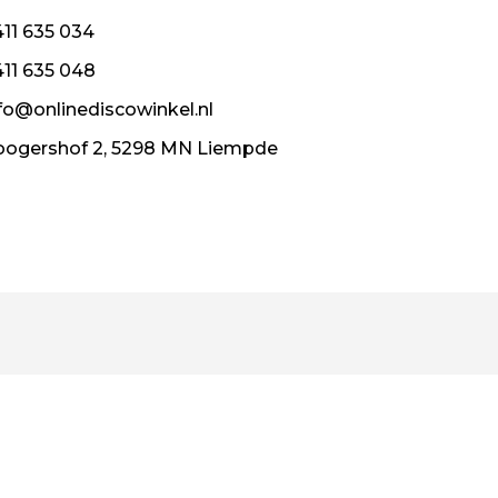
11 635 034
11 635 048
fo@onlinediscowinkel.nl
ogershof 2, 5298 MN Liempde