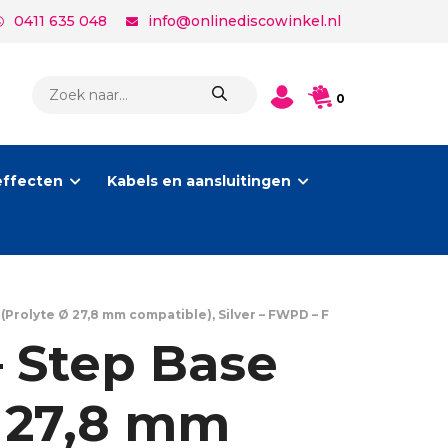
0411 635 048
info@onlinediscowinkel.nl
PRODUCTEN
0
ZOEKEN
effecten
Kabels en aansluitingen
(Prolyte Ø 27,8 mm compatible), Silver – FWPD – F
– Step Base
Ø 27,8 mm