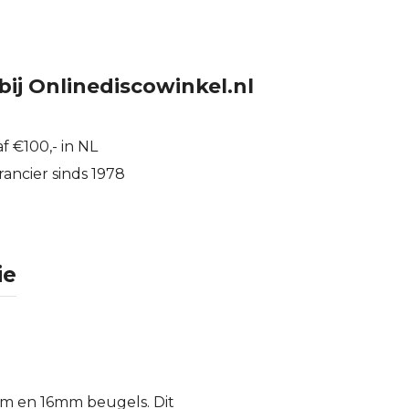
bij Onlinediscowinkel.nl
f €100,- in NL
ancier sinds 1978
ie
mm en 16mm beugels. Dit