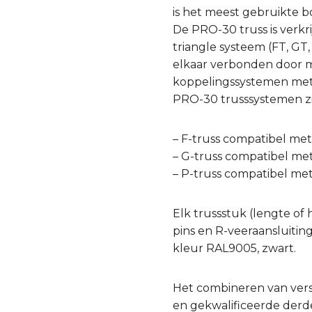
is het meest gebruikte 
De PRO-30 truss is verkr
triangle systeem (FT, GT
elkaar verbonden door mi
koppelingssystemen met v
PRO-30 trusssystemen zi
– F-truss compatibel me
– G-truss compatibel me
– P-truss compatibel me
Elk trussstuk (lengte of 
pins en R-veeraansluitin
kleur RAL9005, zwart.
Het combineren van ver
en gekwalificeerde derde 