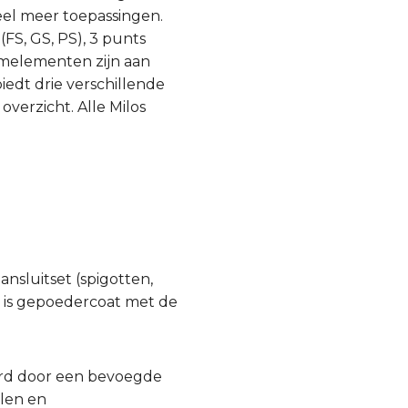
eel meer toepassingen.
FS, GS, PS), 3 punts
emelementen zijn aan
edt drie verschillende
overzicht. Alle Milos
ansluitset (spigotten,
n, is gepoedercoat met de
urd door een bevoegde
llen en