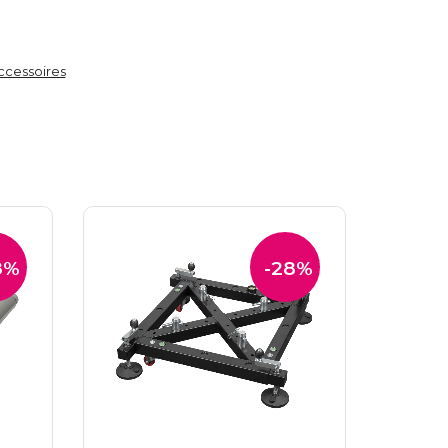
ccessoires
8%
-28%