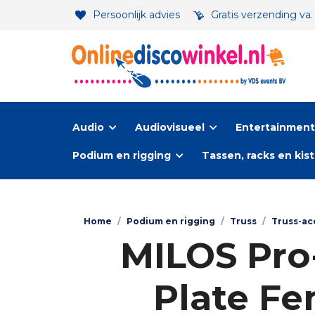
Persoonlijk advies
Gratis verzending va
Audio
Audiovisueel
Entertainment-
Podium en rigging
Tassen, racks en kis
Home
/
Podium en rigging
/
Truss
/
Truss-ac
MILOS Pro-
Plate Fe