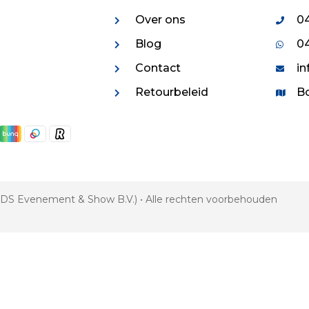
Over ons
04
Blog
04
Contact
in
Retourbeleid
Bo
 VDS Evenement & Show B.V.) • Alle rechten voorbehouden