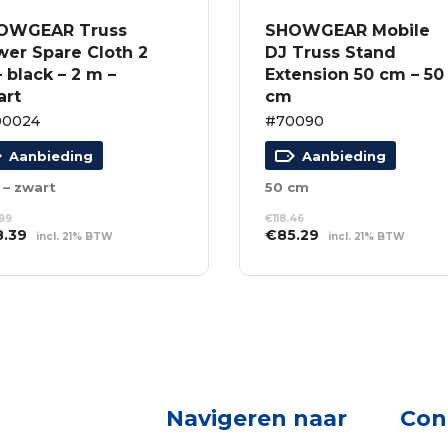
OWGEAR Truss
SHOWGEAR Mobile
wer Spare Cloth 2
DJ Truss Stand
 black – 2 m –
Extension 50 cm – 50
art
cm
00024
#70090
Aanbieding
Aanbieding
 – zwart
50 cm
99
€
118.46
spronkelijke
Huidige
Oorspronkelijke
Huidige
8.39
€
85.29
incl. 21% BTW
incl. 21% BTW
s
prijs
prijs
prijs
EVOEGEN AAN
TOEVOEGEN AAN
:
is:
was:
is:
NKELWAGEN
WINKELWAGEN
.99.
€68.39.
€118.46.
€85.29.
Navigeren naar
Con