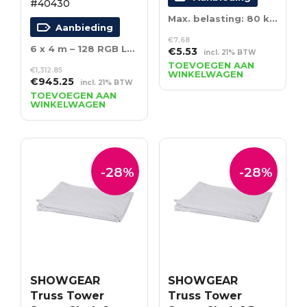
#40430
Max. belasting: 80 kg – 75 cm – zilver
Aanbieding
€
7.68
6 x 4 m – 128 RGB LED’s – Incl. Controller
Oorspronkelijke
Huidige
€
5.53
incl. 21% BTW
prijs
prijs
TOEVOEGEN AAN
€
1,312.85
WINKELWAGEN
was:
is:
Oorspronkelijke
Huidige
€
945.25
incl. 21% BTW
€7.68.
€5.53.
prijs
prijs
TOEVOEGEN AAN
WINKELWAGEN
was:
is:
€1,312.85.
€945.25.
-28%
-28%
SHOWGEAR
SHOWGEAR
Truss Tower
Truss Tower