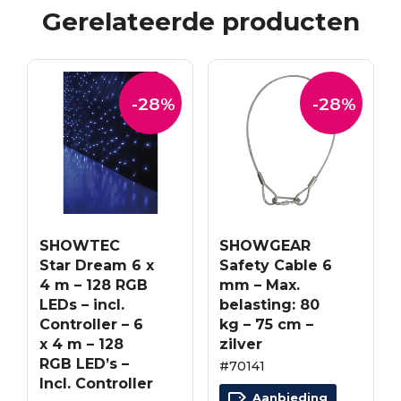
Gerelateerde producten
-28%
-28%
SHOWTEC
SHOWGEAR
Star Dream 6 x
Safety Cable 6
4 m – 128 RGB
mm – Max.
LEDs – incl.
belasting: 80
Controller – 6
kg – 75 cm –
x 4 m – 128
zilver
RGB LED’s –
#70141
Incl. Controller
Aanbieding