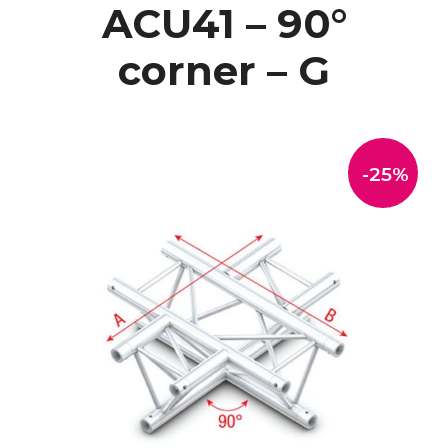
ACU41 – 90°
corner – G
-25%