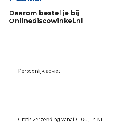
Meer lezen
Daarom bestel je bij
Onlinediscowinkel.nl
Persoonlijk advies
Gratis verzending vanaf €100,- in NL
Uw betrouwbare leverancier sinds 1978
DELEN OP SOCIAL MEDIA
Beschrijving
Aanvullende informatie
De Milos PRO-30 truss is gemaakt van 50mm alu
pijp met een wanddikte van 2mm en 16mm