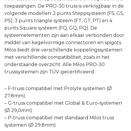
– P-truss compatibel met standaard Milos truss
systemen (Ø 29.8mm)
Elk trussstuk (lengte of hoekstuk) wordt altijd
geleverd inclusief een complete aansluitset
(spigotten, pins en R-veeraansluitingen) voor één
zijde. En de zwarte truss die wij aanbieden, is
gepoedercoat met de kleur RAL9005, zwart.
Het combineren van verschillende merken truss
moet altijd worden goedgekeurd door een
bevoegde en gekwalificeerde derde partij. Deze
partij dient een risicobeoordeling op te stellen en
constructieberekeningen uit te voeren. Het
gebruik van niet-goedgekeurde combinaties is
geheel voor eigen risico van de gebruiker.