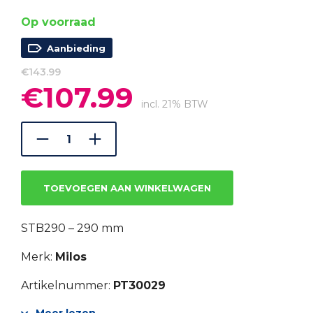
Op voorraad
Aanbieding
€
143.99
€
107.99
Oorspronkelijke
Huidige
prijs
prijs
incl. 21% BTW
was:
is:
€143.99.
€107.99.
TOEVOEGEN AAN WINKELWAGEN
STB290 – 290 mm
Merk:
Milos
Artikelnummer:
PT30029