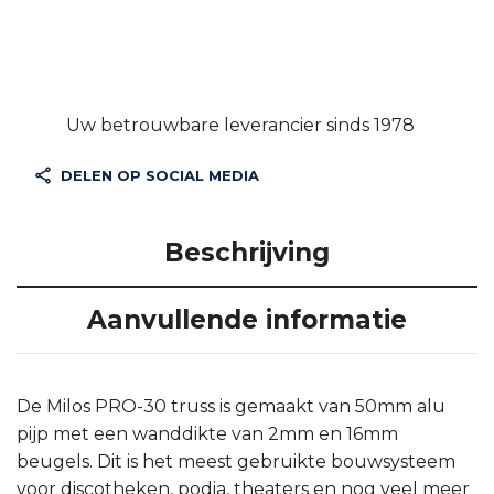
beugels. Dit is het meest gebruikte bouwsysteem
voor discotheken, podia, theaters en nog veel meer
toepassingen. De PRO-30 truss is verkrijgbaar in de
volgende modellen: 2 punts Steppsysteem (FS, GS,
PS), 3 punts triangle systeem (FT, GT, PT) en 4
punts Square systeem (FQ, GQ, PQ). De
systeemelementen zijn aan elkaar verbonden door
middel van kegelvormige connectoren en spigots.
Milos biedt drie verschillende koppelingssystemen
met verschillende compatibiliteit, zoals in het
onderstaande overzicht. Alle Milos PRO-30
trusssystemen zijn TÜV-gecertificeerd.
– F-truss compatibel met Prolyte systemen (Ø
27.8mm).
– G-truss compatibel met Global & Euro-systemen
(Ø 29,0mm)