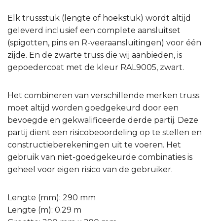
Lengte (mm): 290 mm
Lengte (m): 0.29 m
Grootte: 290 mm x 290 mm
Diameter Hoofdbuis: 50 x 2 mm
Diameter Brace Buis: 16 mm
Gewicht: 2.74 kg
Afwerking: Gepolijst
Kleur: Zilver
Trusstype: Recht
Truss-systeem: P Ø 29,8 mm
Compatibiliteit: Milos
Meegeleverde Accessoires: Connection Kit ( Spigot,
Pin, Spring )
Artikelnummer: PT30029
Artikelnaam: Pro-30 Triangle P Truss – Straight P
(Milos Ø 29,8 mm compatible), Silver, 290mm