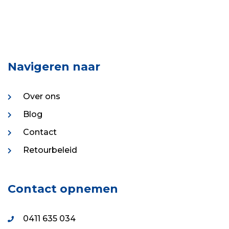
0411 635 034
0411 635 048
info@onlinediscowinkel.nl
Boogershof 2, 5298 MN Liempde
© 1995 - 2026 Onlinediscowinkel.nl (onderdeel van VDS
Evenement & Show B.V.) • Alle rechten voorbehouden
Algemene voorwaarden
•
Privacy statement