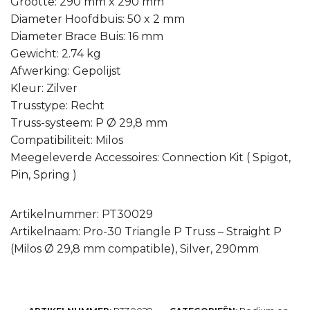
PT30029
Podium en
ARTIKELNUMMER:
CATEGORIEËN:
rigging
Pro-30-driehoek
Truss
,
,
Gerelateerde producten
-28%
-28%
SHOWGEAR
SHOWGEAR
Mobile DJ
Truss Tower 2