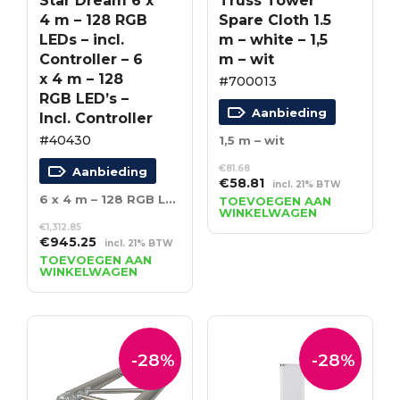
Star Dream 6 x
Truss Tower
4 m – 128 RGB
Spare Cloth 1.5
LEDs – incl.
m – white – 1,5
Controller – 6
m – wit
x 4 m – 128
#700013
RGB LED’s –
Aanbieding
Incl. Controller
#40430
1,5 m – wit
€
81.68
Aanbieding
Oorspronkelijke
Huidige
€
58.81
incl. 21% BTW
prijs
prijs
6 x 4 m – 128 RGB LED’s – Incl. Controller
TOEVOEGEN AAN
WINKELWAGEN
was:
is:
€
1,312.85
€81.68.
€58.81.
Oorspronkelijke
Huidige
€
945.25
incl. 21% BTW
prijs
prijs
TOEVOEGEN AAN
WINKELWAGEN
was:
is:
€1,312.85.
€945.25.
-28%
-28%