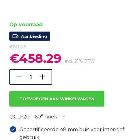
Op voorraad
Aanbieding
€
611.05
€
458.29
Oorspronkelijke
Huidige
prijs
prijs
incl. 21% BTW
was:
is:
€611.05.
€458.29.
TOEVOEGEN AAN WINKELWAGEN
QCLF20 – 60° hoek – F
Gecertificeerde 48 mm buis voor intensief
gebruik