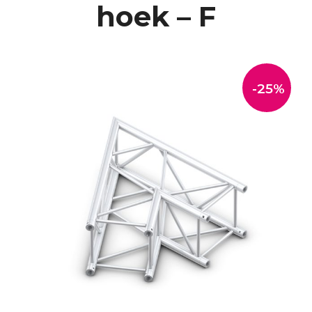
hoek – F
-25%