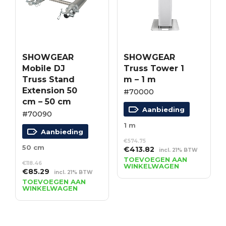
SHOWGEAR
SHOWGEAR
Mobile DJ
Truss Tower 1
Truss Stand
m – 1 m
Extension 50
#70000
cm – 50 cm
Aanbieding
#70090
1 m
Aanbieding
€
574.75
50 cm
Oorspronkelijke
Huidige
€
413.82
incl. 21% BTW
prijs
prijs
TOEVOEGEN AAN
€
118.46
WINKELWAGEN
was:
is:
Oorspronkelijke
Huidige
€
85.29
incl. 21% BTW
€574.75.
€413.82.
prijs
prijs
TOEVOEGEN AAN
WINKELWAGEN
was:
is:
€118.46.
€85.29.