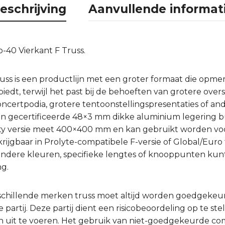
eschrijving
Aanvullende informat
-40 Vierkant F Truss.
ss is een productlijn met een groter formaat die opmer
iedt, terwijl het past bij de behoeften van grotere ove
certpodia, grotere tentoonstellingspresentaties of and
an gecertificeerde 48×3 mm dikke aluminium legering
ty versie meet 400×400 mm en kan gebruikt worden voo
rijgbaar in Prolyte-compatibele F-versie of Global/Euro
or andere kleuren, specifieke lengtes of knooppunten k
g.
schillende merken truss moet altijd worden goedgeke
partij. Deze partij dient een risicobeoordeling op te ste
 uit te voeren. Het gebruik van niet-goedgekeurde comb