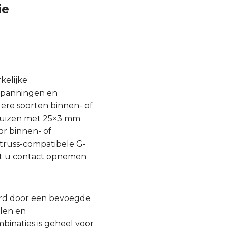
ie
kelijke
rspanningen en
ere soorten binnen- of
 buizen met 25×3 mm
r binnen- of
 truss-compatibele G-
unt u contact opnemen
urd door een bevoegde
llen en
inaties is geheel voor