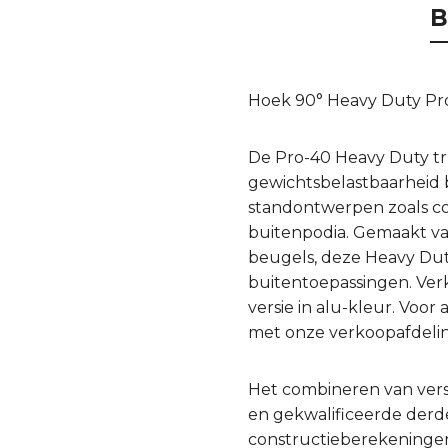
B
Hoek 90° Heavy Duty Pro
De Pro-40 Heavy Duty tru
gewichtsbelastbaarheid b
standontwerpen zoals con
buitenpodia. Gemaakt v
beugels, deze Heavy Du
buitentoepassingen. Verk
versie in alu-kleur. Vo
met onze verkoopafdelin
Het combineren van ver
en gekwalificeerde derde 
constructieberekeningen