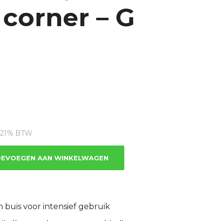
 corner – G
dige
s
. 21% BTW
4.87.
EVOEGEN AAN WINKELWAGEN
buis voor intensief gebruik