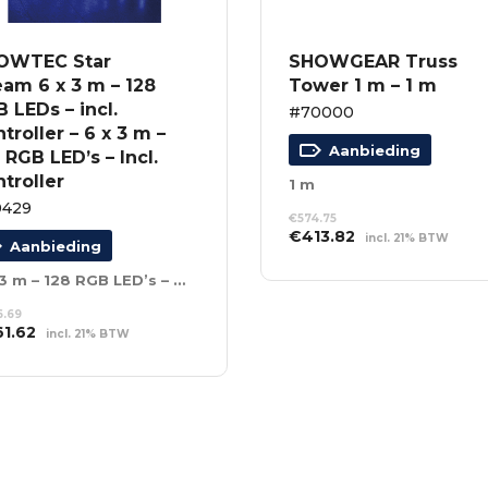
OWTEC Star
SHOWGEAR Truss
am 6 x 3 m – 128
Tower 1 m – 1 m
 LEDs – incl.
#70000
troller – 6 x 3 m –
Aanbieding
 RGB LED’s – Incl.
troller
1 m
0429
€
574.75
Oorspronkelijke
Huidige
€
413.82
incl. 21% BTW
Aanbieding
prijs
prijs
TOEVOEGEN AAN
was:
is:
WINKELWAGEN
6 x 3 m – 128 RGB LED’s – Incl. Controller
€574.75.
€413.82.
96.69
spronkelijke
Huidige
61.62
incl. 21% BTW
s
prijs
EVOEGEN AAN
:
is:
NKELWAGEN
196.69.
€861.62.