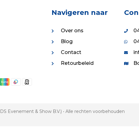
Navigeren naar
Con
Over ons
04
Blog
04
Contact
in
Retourbeleid
Bo
 VDS Evenement & Show B.V.) • Alle rechten voorbehouden