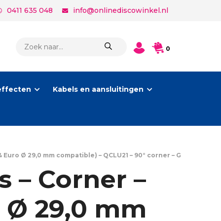
0411 635 048
info@onlinediscowinkel.nl
PRODUCTEN
0
ZOEKEN
effecten
Kabels en aansluitingen
& Euro Ø 29,0 mm compatible) – QCLU21 – 90° corner – G
 – Corner –
o Ø 29,0 mm