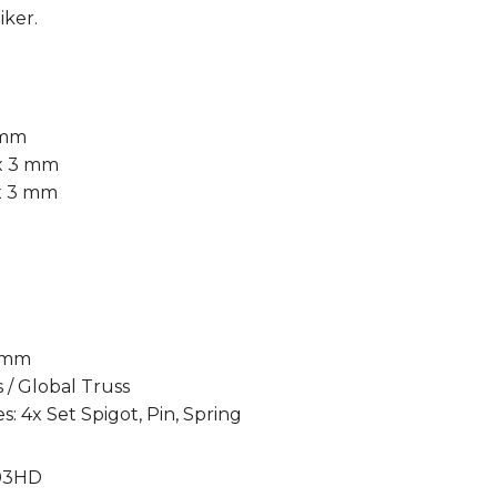
iker.
 mm
 x 3 mm
 x 3 mm
0 mm
s / Global Truss
: 4x Set Spigot, Pin, Spring
03HD