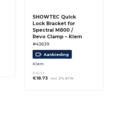
SHOWTEC Quick
Lock Bracket for
Spectral M800 /
Revo Clamp – Klem
#43639
Aanbieding
Klem
€
26.02
Oorspronkelijke
Huidige
€
18.73
incl. 21% BTW
prijs
prijs
TOEVOEGEN AAN
was:
is:
WINKELWAGEN
€26.02.
€18.73.