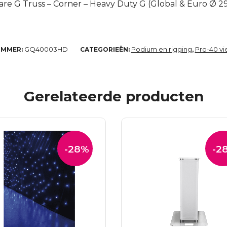
are G Truss – Corner – Heavy Duty G (Global & Euro Ø 
GQ40003HD
Podium en rigging
Pro-40 vi
UMMER:
CATEGORIEËN:
,
Gerelateerde producten
-28%
-2