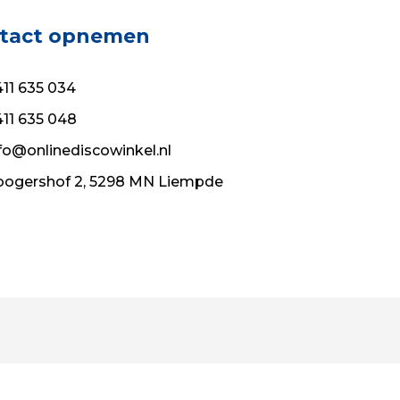
tact opnemen
11 635 034
11 635 048
fo@onlinediscowinkel.nl
ogershof 2, 5298 MN Liempde