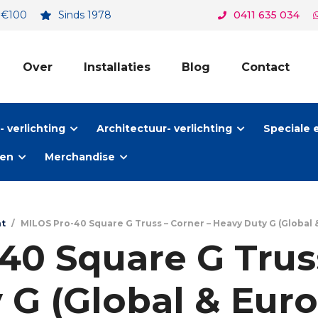
. €100
Sinds 1978
0411 635 034
Over
Installaties
Blog
Contact
 verlichting
Architectuur- verlichting
Speciale 
ten
Merchandise
nt
/
MILOS Pro-40 Square G Truss – Corner – Heavy Duty G (Global 
40 Square G Truss
 G (Global & Eur