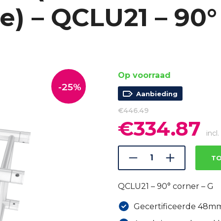
) – QCLU21 – 90°
Op voorraad
-25%
Aanbieding
€
446.49
€
334.87
Oorspronkelijke
Hui
prijs
prij
incl
was:
is:
€446.49.
€33
TO
QCLU21 – 90° corner – G
Gecertificeerde 48mm 