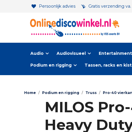
Persoonlijk advies
Gratis verzending va
Audio
Audiovisueel
Entertainment-
Podium en rigging
Tassen, racks en kis
Home
/
Podium en rigging
/
Truss
/
Pro-40 vierka
MILOS Pro-
Heavy Duty