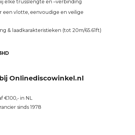
ij elke trusslengte en –verbinding
r een vlotte, eenvoudige en veilige
ng & laadkarakteristieken (tot 20m/65.61ft)
3HD
bij Onlinediscowinkel.nl
f €100,- in NL
ancier sinds 1978