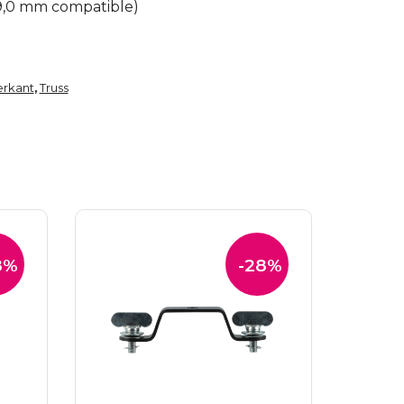
29,0 mm compatible)
erkant
Truss
,
8%
-28%