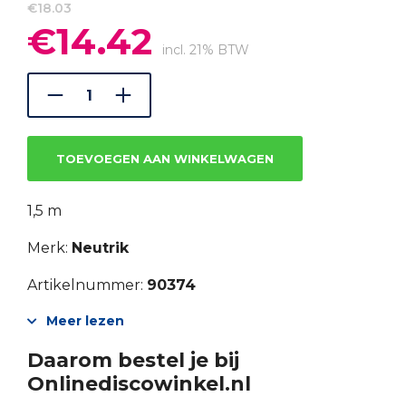
€
18.03
€
14.42
Oorspronkelijke
Huidige
prijs
prijs
incl. 21% BTW
was:
is:
€18.03.
€14.42.
TOEVOEGEN AAN WINKELWAGEN
1,5 m
Merk:
Neutrik
Artikelnummer:
90374
Meer lezen
Daarom bestel je bij
Onlinediscowinkel.nl