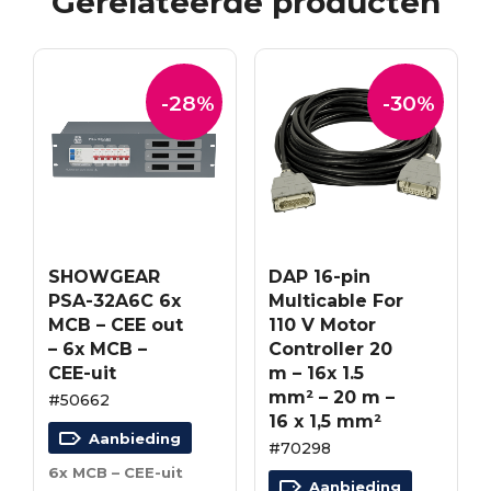
Gerelateerde producten
-28%
-30%
SHOWGEAR
DAP 16-pin
PSA-32A6C 6x
Multicable For
MCB – CEE out
110 V Motor
– 6x MCB –
Controller 20
CEE-uit
m – 16x 1.5
mm² – 20 m –
#50662
16 x 1,5 mm²
Aanbieding
#70298
6x MCB – CEE-uit
Aanbieding