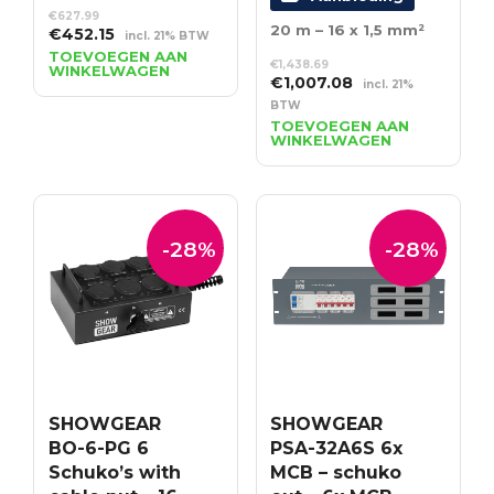
€
627.99
20 m – 16 x 1,5 mm²
Oorspronkelijke
Huidige
€
452.15
incl. 21% BTW
prijs
prijs
TOEVOEGEN AAN
€
1,438.69
WINKELWAGEN
was:
is:
Oorspronkelijke
Huidige
€
1,007.08
incl. 21%
€627.99.
€452.15.
prijs
prijs
BTW
was:
is:
TOEVOEGEN AAN
WINKELWAGEN
€1,438.69.
€1,007.08.
-28%
-28%
SHOWGEAR
SHOWGEAR
BO-6-PG 6
PSA-32A6S 6x
Schuko’s with
MCB – schuko