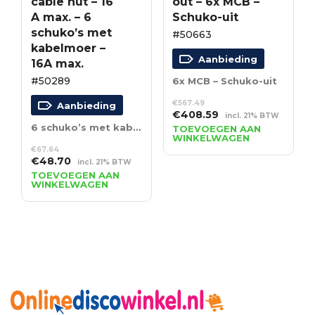
cable nut – 16
out – 6x MCB –
A max. – 6
Schuko-uit
schuko’s met
#50663
kabelmoer –
Aanbieding
16A max.
#50289
6x MCB – Schuko-uit
€
567.49
Aanbieding
Oorspronkelijke
Huidige
€
408.59
incl. 21% BTW
prijs
prijs
6 schuko’s met kabelmoer – 16A max.
TOEVOEGEN AAN
WINKELWAGEN
was:
is:
€
67.64
€567.49.
€408.59.
Oorspronkelijke
Huidige
€
48.70
incl. 21% BTW
prijs
prijs
TOEVOEGEN AAN
WINKELWAGEN
was:
is:
€67.64.
€48.70.