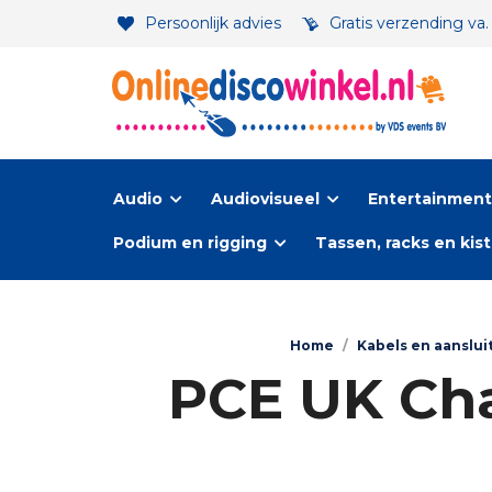
Persoonlijk advies
Gratis verzending va
Audio
Audiovisueel
Entertainment-
Podium en rigging
Tassen, racks en kis
Home
/
Kabels en aanslui
PCE UK Cha