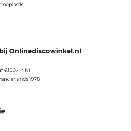
rmoplastic
bij Onlinediscowinkel.nl
f €100,- in NL
ancier sinds 1978
ie