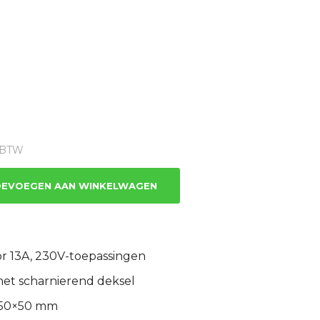
ge
% BTW
.
EVOEGEN AAN WINKELWAGEN
r 13A, 230V-toepassingen
met scharnierend deksel
 50×50 mm