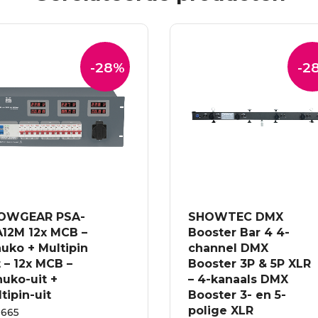
-28%
-2
OWGEAR PSA-
SHOWTEC DMX
A12M 12x MCB –
Booster Bar 4 4-
uko + Multipin
channel DMX
 – 12x MCB –
Booster 3P & 5P XLR
uko-uit +
– 4-kanaals DMX
tipin-uit
Booster 3- en 5-
polige XLR
665