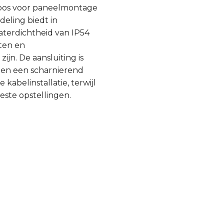
doos voor paneelmontage
eling biedt in
terdichtheid van IP54
sten en
jn. De aansluiting is
 en een scharnierend
abelinstallatie, terwijl
este opstellingen.