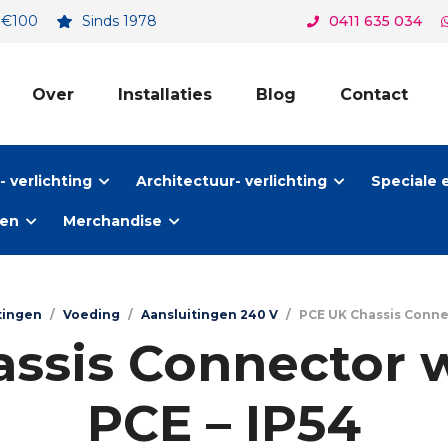
. €100
Sinds 1978
0411 635 034
Over
Installaties
Blog
Contact
 verlichting
Architectuur- verlichting
Speciale 
ten
Merchandise
tingen
/
Voeding
/
Aansluitingen 240 V
/
PCE UK Chassis Connec
ssis Connector w
PCE – IP54