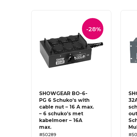
-28%
SHOWGEAR BO-6-
SH
PG 6 Schuko’s with
32
cable nut – 16 A max.
sch
– 6 schuko’s met
out
kabelmoer – 16A
Sch
max.
Mul
#50289
#50