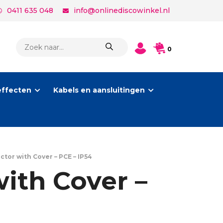
0411 635 048
info@onlinediscowinkel.nl
PRODUCTEN
0
ZOEKEN
effecten
Kabels en aansluitingen
tor with Cover – PCE – IP54
ith Cover –