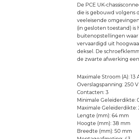
De PCE UK-chassisconnec
die is gebouwd volgens 
veeleisende omgevingen.
(in gesloten toestand) is
buitenopstellingen waar 
vervaardigd uit hoogwaa
deksel. De schroefklemme
de zwarte afwerking een p
Maximale Stroom (A): 13 
Overslagspanning: 250 V
Contacten: 3
Minimale Geleiderdikte:
Maximale Geleiderdikte:
Lengte (mm): 64 mm
Hoogte (mm): 38 mm
Breedte (mm): 50 mm
Montageafmeting: 43