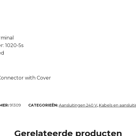
rminal
: 1020-5s
ed
 Connector with Cover
91309
Aansluitingen 240 V
Kabels en aansluit
MER:
CATEGORIEËN:
,
Gerelateerde producten