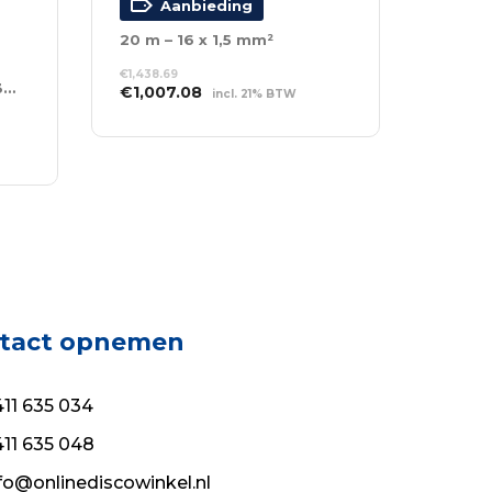
Aanbieding
20 m – 16 x 1,5 mm²
€
1,438.69
4-kanaals DMX Booster 3- en 5-polige XLR
Oorspronkelijke
Huidige
€
1,007.08
incl. 21% BTW
prijs
prijs
TOEVOEGEN AAN
was:
is:
WINKELWAGEN
€1,438.69.
€1,007.08.
tact opnemen
11 635 034
11 635 048
fo@onlinediscowinkel.nl