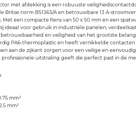
tor met afdekking is een robuuste veiligheidscontact
de Britse norm BS1363/A en betrouwbare 13 A-stroomverd
 Met een compacte flens van 50 x 50 mm en een spatwa
 hij ideaal voor gebruik in industriële panelen, verdeelka
betrouwbaarheid en veiligheid van het grootste belang zi
rdig PA6-thermoplastic en heeft vernikkelde contacten
n aan de zijkant zorgen voor een veilige en eenvoudige k
rofessionele uitstraling geeft die perfect past in de me
A
 0.75 mm²
 2.5 mm²