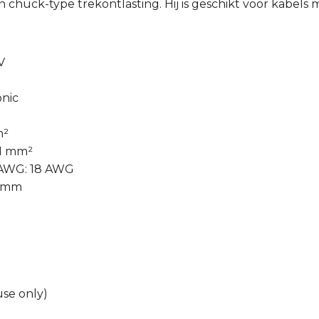
 chuck-type trekontlasting. Hij is geschikt voor kabels
V
onic
m²
 1 mm²
 AWG: 18 AWG
7 mm
use only)