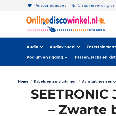
Persoonlijk advies
Gratis verzending va
Audio
Audiovisueel
Entertainment-
Podium en rigging
Tassen, racks en kis
Home
/
Kabels en aansluitingen
/
Aansluitingen en 
SEETRONIC J
– Zwarte 