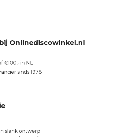
bij Onlinediscowinkel.nl
f €100,- in NL
ancier sinds 1978
ie
en slank ontwerp,