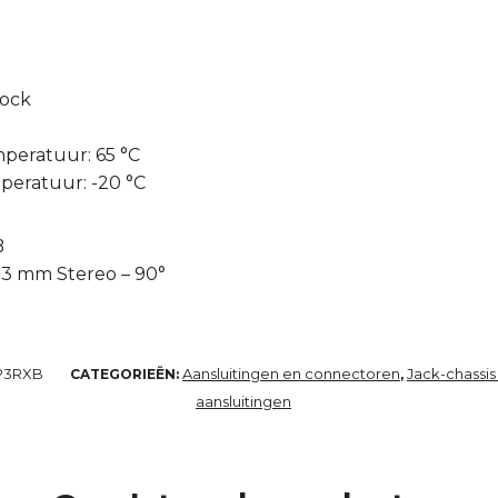
lock
eratuur: 65 °C
eratuur: -20 °C
B
.3 mm Stereo – 90°
P3RXB
Aansluitingen en connectoren
Jack-chassis
CATEGORIEËN:
,
aansluitingen