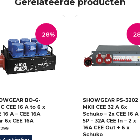
Gerelateerde producten
-28%
-2
OWGEAR BO-6-
SHOWGEAR PS-3202
 CEE 16 A to 6 x
MKII CEE 32 A 6x
 16 A – CEE 16A
Schuko – 2x CEE 16 A
r 6x CEE 16A
5P – 32A CEE In – 2 x
16A CEE Out + 6 x
0299
Schuko
Aanbieding