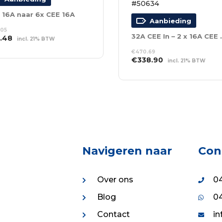
#50634
 16A naar 6x CEE 16A
Aanbieding
.05
32A CEE In – 2 
spronkelijke
Huidige
1.48
incl. 21% BTW
s
prijs
EVOEGEN AAN
€
470.69
:
is:
NKELWAGEN
Oorspronkelijke
Huidige
€
338.90
incl. 21% BTW
7.05.
€91.48.
prijs
prijs
TOEVOEGEN AAN
was:
is:
WINKELWAGEN
€470.69.
€338.90.
Navigeren naar
Con
Over ons
04
Blog
04
Contact
in