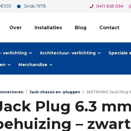
. €100
Sinds 1978
0411 635 034
Over
Installaties
Blog
Contact
 verlichting
Architectuur- verlichting
Speciale 
ten
Merchandise
connectoren
/
Jack-chassis en -pluggen
/
SEETRONIC Jack Plug 6
ack Plug 6.3 mm 
behuizing – zwar