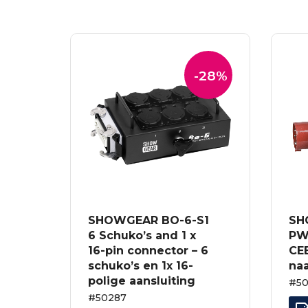
-28%
SHOWGEAR BO-6-S1
SH
6 Schuko’s and 1 x
PWC
16-pin connector – 6
CEE
schuko’s en 1x 16-
naa
polige aansluiting
#5
#50287