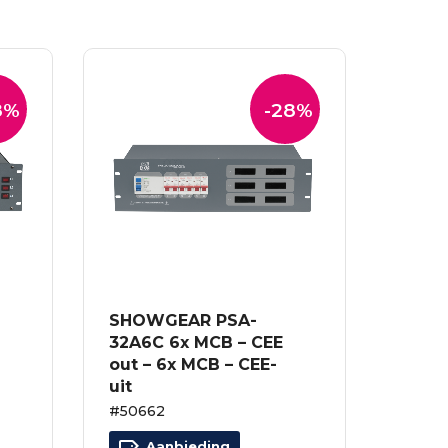
8%
-28%
SHOWGEAR PSA-
32A6C 6x MCB – CEE
out – 6x MCB – CEE-
uit
#50662
Aanbieding