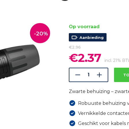
Op voorraad
-20%
Aanbieding
€
2.96
€
2.37
Oorspronkelijke
Huidige
prijs
prijs
incl. 21% B
was:
is:
€2.96.
€2.37.
TO
Zwarte behuizing – zwart
Robuuste behuizing 
Vernikkelde contacte
Geschikt voor kabels