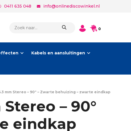
0411 635 048
info@onlinediscowinkel.nl
PRODUCTEN
0
ZOEKEN
effecten
Kabels en aansluitingen
.3 mm Stereo – 90° – Zwarte behuizing – zwarte eindkap
Stereo – 90°
te eindkap