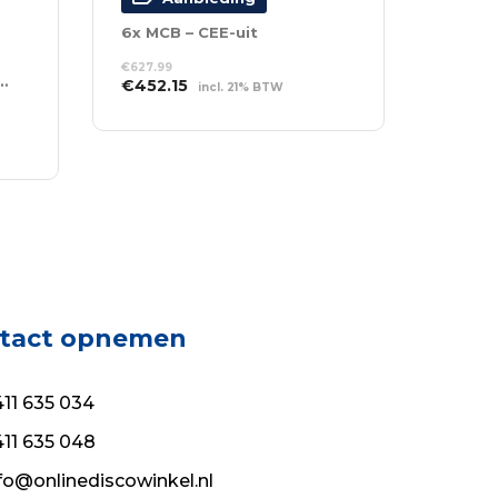
6x MCB – CEE-uit
€
627.99
x 16A CEE Out + 6 x Schuko
Oorspronkelijke
Huidige
€
452.15
incl. 21% BTW
prijs
prijs
TOEVOEGEN AAN
was:
is:
WINKELWAGEN
€627.99.
€452.15.
tact opnemen
11 635 034
11 635 048
fo@onlinediscowinkel.nl