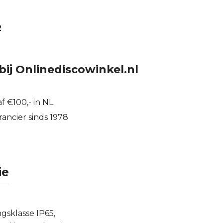
2
bij Onlinediscowinkel.nl
f €100,- in NL
ancier sinds 1978
ie
sklasse IP65,