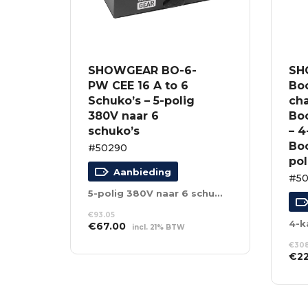
SHOWGEAR BO-6-
SH
PW CEE 16 A to 6
Boo
Schuko’s – 5-polig
ch
380V naar 6
Boo
schuko’s
– 
Boo
#50290
po
Aanbieding
#50
5-polig 380V naar 6 schuko’s
€
93.05
Oorspronkelijke
Huidige
€
67.00
incl. 21% BTW
prijs
prijs
TOEVOEGEN AAN
€
308
was:
is:
WINKELWAGEN
Oor
€
2
€93.05.
€67.00.
prij
TO
was
WI
€30