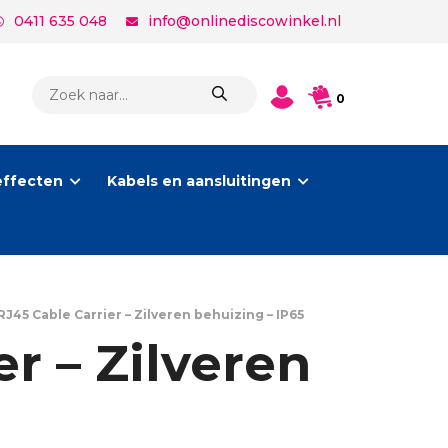
0411 635 048
info@onlinediscowinkel.nl
PRODUCTEN
0
ZOEKEN
effecten
Kabels en aansluitingen
J45 Cable Carrier – Zilveren behuizing – IP65
r – Zilveren