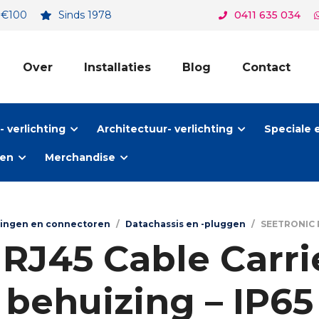
. €100
Sinds 1978
0411 635 034
Over
Installaties
Blog
Contact
 verlichting
Architectuur- verlichting
Speciale 
ten
Merchandise
tingen en connectoren
/
Datachassis en -pluggen
/
SEETRONIC R
J45 Cable Carrie
behuizing – IP65