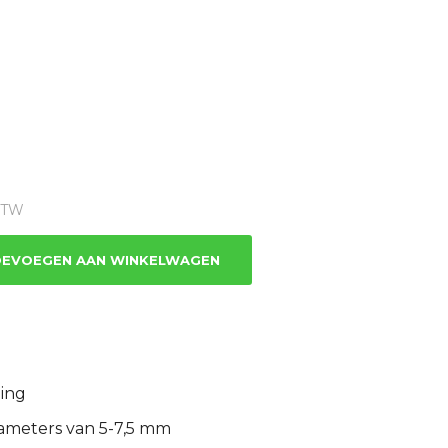
e
 BTW
EVOEGEN AAN WINKELWAGEN
zing
iameters van 5-7,5 mm