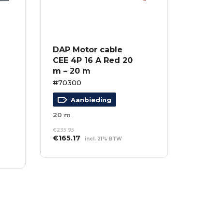
DAP Motor cable
CEE 4P 16 A Red 20
m – 20 m
#70300
Aanbieding
20 m
€
235.95
Oorspronkelijke
Huidige
€
165.17
incl. 21% BTW
prijs
prijs
TOEVOEGEN AAN
was:
is:
WINKELWAGEN
€235.95.
€165.17.