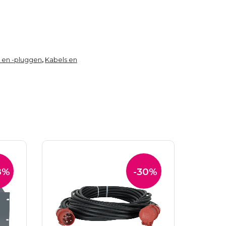
 en -pluggen
Kabels en
,
8%
-30%