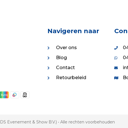
Navigeren naar
Con
Over ons
04
Blog
04
Contact
in
Retourbeleid
Bo
 VDS Evenement & Show B.V.) • Alle rechten voorbehouden