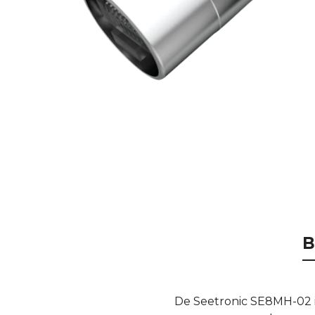
B
De Seetronic SE8MH-02 i