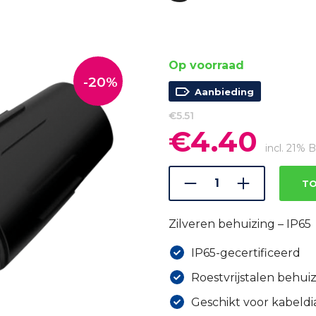
Op voorraad
-20%
Aanbieding
€
5.51
€
4.40
Oorspronkelijke
Huidig
prijs
prijs
incl. 21%
was:
is:
€5.51.
€4.40.
TO
Zilveren behuizing – IP65
IP65-gecertificeerd
Roestvrijstalen behui
Geschikt voor kabeld