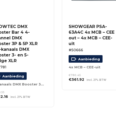
OWTEC DMX
SHOWGEAR PSA-
ster Bar 4 4-
63A4C 4x MCB – CEE
annel DMX
out – 4x MCB – CEE-
ster 3P & 5P XLR
uit
4-kanaals DMX
#50666
ster 3- en 5-
Aanbieding
lige XLR
781
4x MCB – CEE-uit
€
780.45
Aanbieding
Oorspronkelijke
Huidige
€
561.92
incl. 21% BTW
prijs
prijs
4-kanaals DMX Booster 3- en 5-polige XLR
TOEVOEGEN AAN
was:
is:
WINKELWAGEN
.55
€780.45.
€561.92.
spronkelijke
Huidige
22.16
incl. 21% BTW
s
prijs
EVOEGEN AAN
:
is:
NKELWAGEN
8.55.
€222.16.