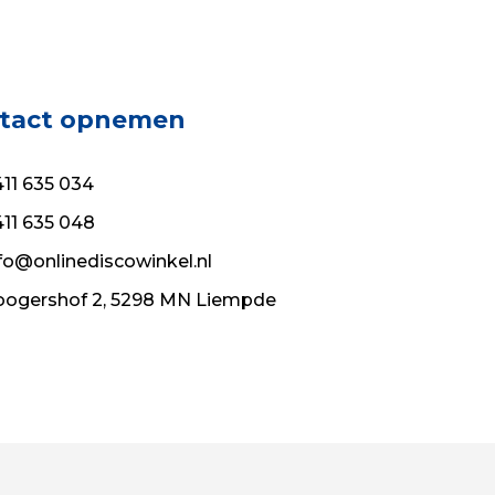
tact opnemen
11 635 034
11 635 048
fo@onlinediscowinkel.nl
ogershof 2, 5298 MN Liempde