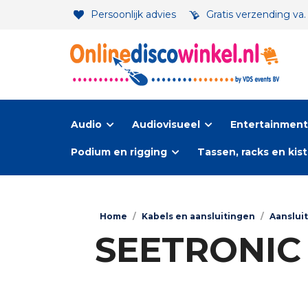
Persoonlijk advies
Gratis verzending va
Audio
Audiovisueel
Entertainment-
Podium en rigging
Tassen, racks en kis
Home
/
Kabels en aansluitingen
/
Aanslui
SEETRONIC R