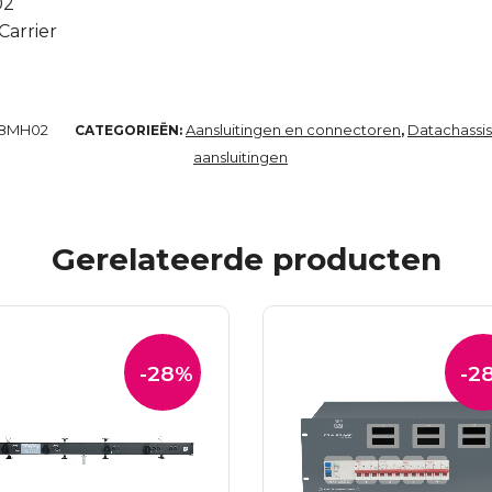
02
Carrier
8MH02
Aansluitingen en connectoren
Datachassis
CATEGORIEËN:
,
aansluitingen
Gerelateerde producten
-28%
-2