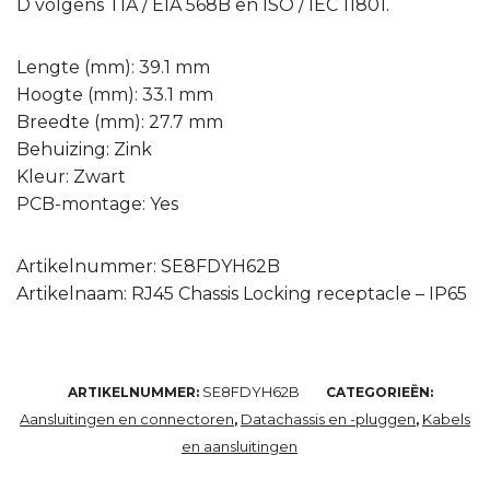
D volgens TIA / EIA 568B en ISO / IEC 11801.
Lengte (mm): 39.1 mm
Hoogte (mm): 33.1 mm
Breedte (mm): 27.7 mm
Behuizing: Zink
Kleur: Zwart
PCB-montage: Yes
Artikelnummer: SE8FDYH62B
Artikelnaam: RJ45 Chassis Locking receptacle – IP65
SE8FDYH62B
ARTIKELNUMMER:
CATEGORIEËN:
Aansluitingen en connectoren
Datachassis en -pluggen
Kabels
,
,
en aansluitingen