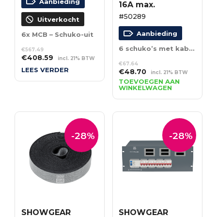
Aanbieding
16A max.
#50289
Uitverkocht
Aanbieding
6x MCB – Schuko-uit
6 schuko’s met kabelmoer – 16A max.
€
567.49
Oorspronkelijke
Huidige
€
408.59
incl. 21% BTW
€
67.64
prijs
prijs
LEES VERDER
Oorspronkelijke
Huidige
€
48.70
incl. 21% BTW
was:
is:
prijs
prijs
TOEVOEGEN AAN
€567.49.
€408.59.
WINKELWAGEN
was:
is:
€67.64.
€48.70.
-28%
-28%
SHOWGEAR
SHOWGEAR