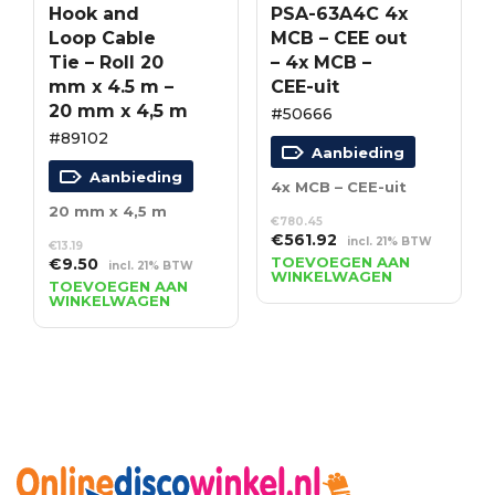
Hook and
PSA-63A4C 4x
Loop Cable
MCB – CEE out
Tie – Roll 20
– 4x MCB –
mm x 4.5 m –
CEE-uit
20 mm x 4,5 m
#50666
#89102
Aanbieding
Aanbieding
4x MCB – CEE-uit
20 mm x 4,5 m
€
780.45
Oorspronkelijke
Huidige
€
561.92
incl. 21% BTW
€
13.19
prijs
prijs
Oorspronkelijke
Huidige
TOEVOEGEN AAN
€
9.50
incl. 21% BTW
WINKELWAGEN
was:
is:
prijs
prijs
TOEVOEGEN AAN
WINKELWAGEN
€780.45.
€561.92.
was:
is:
€13.19.
€9.50.