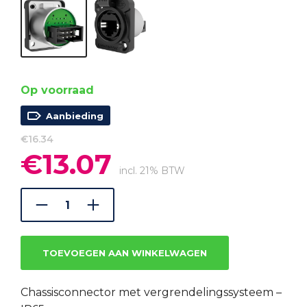
Op voorraad
Aanbieding
€
16.34
€
13.07
Oorspronkelijke
Huidige
prijs
prijs
incl. 21% BTW
was:
is:
€16.34.
€13.07.
TOEVOEGEN AAN WINKELWAGEN
Chassisconnector met vergrendelingssysteem –