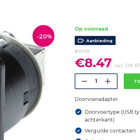
Op voorraad
-20%
Aanbieding
€
10.59
€
8.47
Oorspronkelijke
Huidig
prijs
prijs
incl. 21% 
was:
is:
€10.59.
€8.47.
TO
Doorvoeradapter
Doorvoertype (USB ty
achterkant)
Vergulde contacten