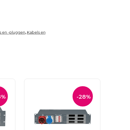
s en -pluggen
Kabels en
,
8%
-28%