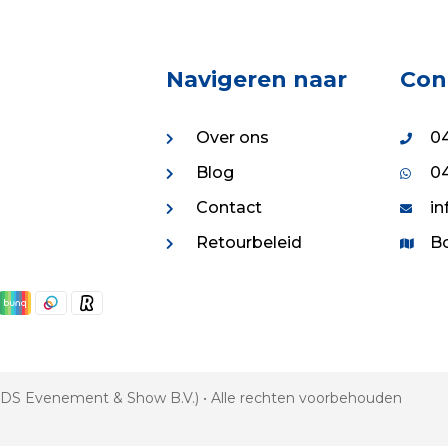
Navigeren naar
Con
Over ons
04
Blog
04
Contact
in
Retourbeleid
Bo
 VDS Evenement & Show B.V.) • Alle rechten voorbehouden