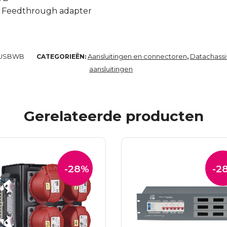
s Feedthrough adapter
USBWB
Aansluitingen en connectoren
Datachassi
CATEGORIEËN:
,
aansluitingen
Gerelateerde producten
-28%
-2