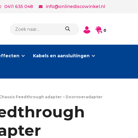
0411 635 048
info@onlinediscowinkel.nl
PRODUCTEN
0
ZOEKEN
effecten
Kabels en aansluitingen
Chassis Feedthrough adapter – Doorvoeradapter
eedthrough
apter