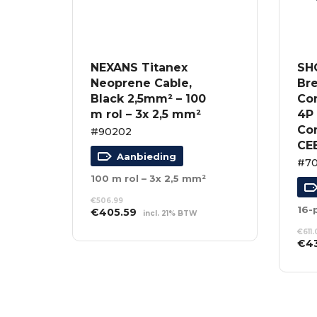
NEXANS Titanex
SH
Neoprene Cable,
Bre
Black 2,5mm² – 100
Co
m rol – 3x 2,5 mm²
4P 
Co
#90202
CE
Aanbieding
#7
100 m rol – 3x 2,5 mm²
€
506.99
Oorspronkelijke
Huidige
€
405.59
incl. 21% BTW
prijs
prijs
TOEVOEGEN AAN
€
611
was:
is:
WINKELWAGEN
Oor
€
4
€506.99.
€405.59.
prij
TO
was
WI
€61