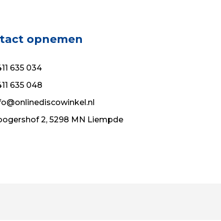
tact opnemen
11 635 034
11 635 048
fo@onlinediscowinkel.nl
ogershof 2, 5298 MN Liempde