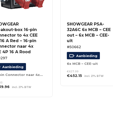
OWGEAR
SHOWGEAR PSA-
akout-box 16-pin
32A6C 6x MCB – CEE
nnector to 4x CEE
out – 6x MCB – CEE-
16 A Red – 16-pin
uit
nnector naar 4x
#50662
E 4P 16 A Rood
Aanbieding
0297
6x MCB – CEE-uit
Aanbieding
€
627.99
16-pin Connector naar 4x CEE 4P 16 A Rood
Oorspronkelijke
Huidige
€
452.15
incl. 21% BTW
prijs
prijs
TOEVOEGEN AAN
.05
was:
is:
WINKELWAGEN
spronkelijke
Huidige
39.96
incl. 21% BTW
€627.99.
€452.15.
s
prijs
EVOEGEN AAN
:
is:
NKELWAGEN
1.05.
€439.96.