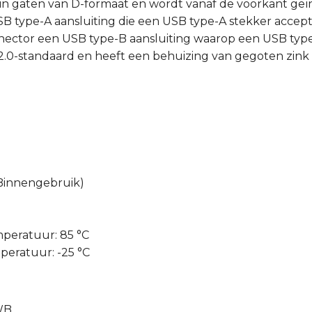
 in gaten van D-formaat en wordt vanaf de voorkant geïn
SB type-A aansluiting die een USB type-A stekker accep
ctor een USB type-B aansluiting waarop een USB type-B
.0-standaard en heeft een behuizing van gegoten zink
 Binnengebruik)
peratuur: 85 °C
eratuur: -25 °C
WB