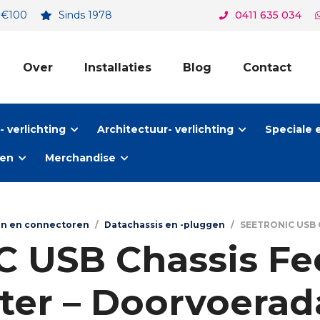
. €100
Sinds 1978
0411 635 034
Over
Installaties
Blog
Contact
 verlichting
Architectuur- verlichting
Speciale 
ten
Merchandise
en en connectoren
/
Datachassis en -pluggen
/
SEETRONIC USB 
 USB Chassis F
ter – Doorvoerad