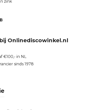
n zink
B
bij Onlinediscowinkel.nl
f €100,- in NL
ancier sinds 1978
ie