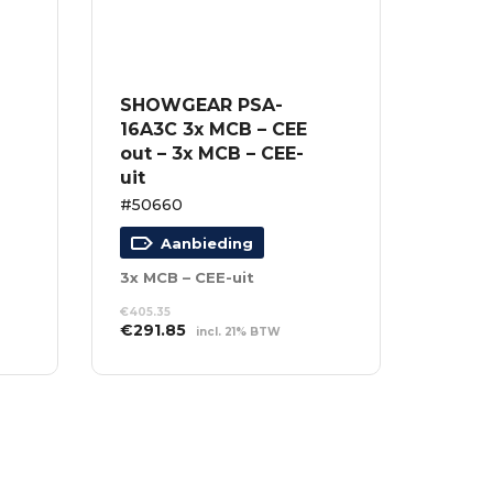
SHOWGEAR PSA-
16A3C 3x MCB – CEE
out – 3x MCB – CEE-
uit
#50660
Aanbieding
3x MCB – CEE-uit
€
405.35
Oorspronkelijke
Huidige
€
291.85
incl. 21% BTW
prijs
prijs
TOEVOEGEN AAN
was:
is:
WINKELWAGEN
€405.35.
€291.85.