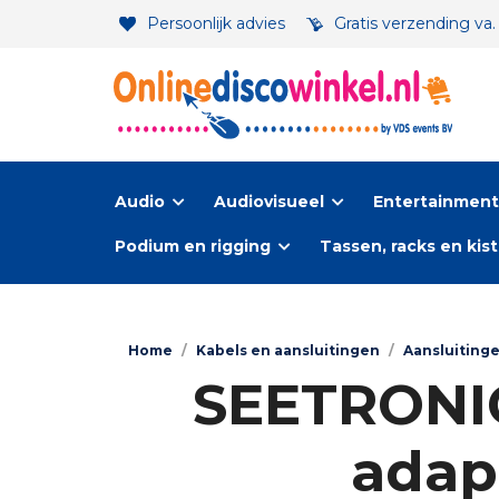
Persoonlijk advies
Gratis verzending va
Audio
Audiovisueel
Entertainment-
Podium en rigging
Tassen, racks en kis
Home
/
Kabels en aansluitingen
/
Aansluiting
SEETRONIC
adap