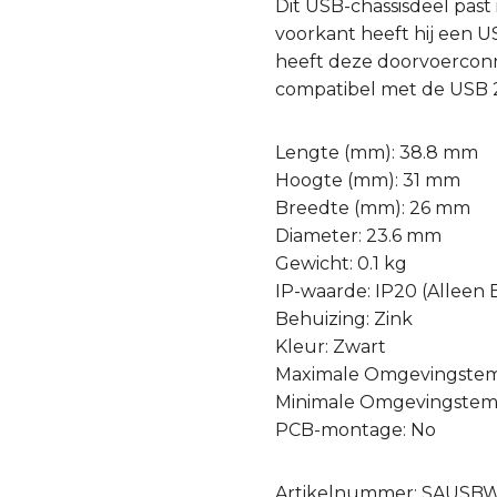
Dit USB-chassisdeel past
voorkant heeft hij een U
heeft deze doorvoerconne
compatibel met de USB 2
Lengte (mm): 38.8 mm
Hoogte (mm): 31 mm
Breedte (mm): 26 mm
Diameter: 23.6 mm
Gewicht: 0.1 kg
IP-waarde: IP20 (Alleen
Behuizing: Zink
Kleur: Zwart
Maximale Omgevingstem
Minimale Omgevingstemp
PCB-montage: No
Artikelnummer: SAUSB