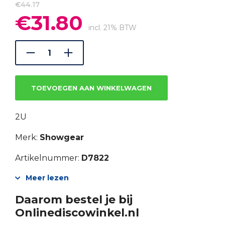
€
44.17
€
31.80
Oorspronkelijke
Huidige
prijs
prijs
incl. 21% BTW
was:
is:
€44.17.
€31.80.
TOEVOEGEN AAN WINKELWAGEN
2U
Merk:
Showgear
Artikelnummer:
D7822
Meer lezen
Daarom bestel je bij
Onlinediscowinkel.nl