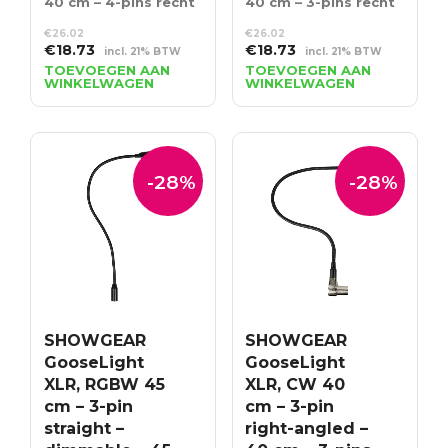
40 cm – 4-pins recht
40 cm – 3-pins recht
€
26.02
€
26.02
Oorspronkelijke
Huidige
Oorspronkelijke
Huidige
€
18.73
€
18.73
incl. 21% BTW
incl. 21% BTW
prijs
prijs
prijs
prijs
TOEVOEGEN AAN
TOEVOEGEN AAN
WINKELWAGEN
WINKELWAGEN
was:
is:
was:
is:
€26.02.
€18.73.
€26.02.
€18.73.
-28%
-28%
SHOWGEAR
SHOWGEAR
GooseLight
GooseLight
XLR, RGBW 45
XLR, CW 40
cm – 3-pin
cm – 3-pin
straight –
right-angled –