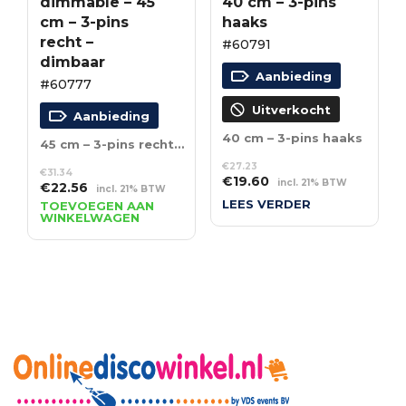
dimmable – 45
40 cm – 3-pins
cm – 3-pins
haaks
recht –
#60791
dimbaar
Aanbieding
#60777
Uitverkocht
Aanbieding
40 cm – 3-pins haaks
45 cm – 3-pins recht – dimbaar
€
27.23
€
31.34
Oorspronkelijke
Huidige
€
19.60
incl. 21% BTW
Oorspronkelijke
Huidige
€
22.56
incl. 21% BTW
prijs
prijs
prijs
prijs
LEES VERDER
TOEVOEGEN AAN
was:
is:
WINKELWAGEN
was:
is:
€27.23.
€19.60.
€31.34.
€22.56.