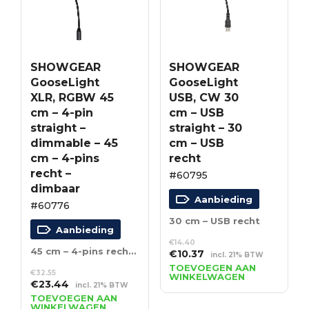
SHOWGEAR
SHOWGEAR
GooseLight
GooseLight
XLR, RGBW 45
USB, CW 30
cm – 4-pin
cm – USB
straight –
straight – 30
dimmable – 45
cm – USB
cm – 4-pins
recht
recht –
#60795
dimbaar
Aanbieding
#60776
30 cm – USB recht
Aanbieding
€
14.40
45 cm – 4-pins recht – dimbaar
Oorspronkelijke
Huidige
€
10.37
incl. 21% BTW
prijs
prijs
TOEVOEGEN AAN
€
32.55
WINKELWAGEN
was:
is:
Oorspronkelijke
Huidige
€
23.44
incl. 21% BTW
€14.40.
€10.37.
prijs
prijs
TOEVOEGEN AAN
WINKELWAGEN