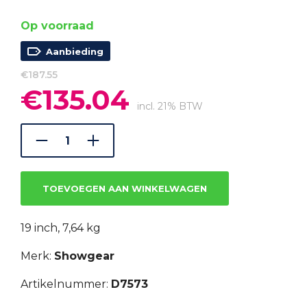
Op voorraad
Aanbieding
€
187.55
€
135.04
Oorspronkelijke
Huidige
prijs
prijs
incl. 21% BTW
was:
is:
€187.55.
€135.04.
TOEVOEGEN AAN WINKELWAGEN
19 inch, 7,64 kg
Merk:
Showgear
Artikelnummer:
D7573