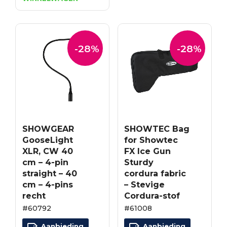
was:
is:
€32.55.
€23.44.
-28%
-28%
SHOWGEAR
SHOWTEC Bag
GooseLight
for Showtec
XLR, CW 40
FX Ice Gun
cm – 4-pin
Sturdy
straight – 40
cordura fabric
cm – 4-pins
– Stevige
recht
Cordura-stof
#60792
#61008
Aanbieding
Aanbieding