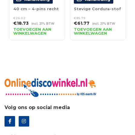
40 cm – 4-pins recht
Stevige Cordura-stof
€
26.02
€
85.79
Oorspronkelijke
Huidige
Oorspronkelijke
Huidige
€
18.73
€
61.77
incl. 21% BTW
incl. 21% BTW
prijs
prijs
prijs
prijs
TOEVOEGEN AAN
TOEVOEGEN AAN
WINKELWAGEN
WINKELWAGEN
was:
is:
was:
is:
€26.02.
€18.73.
€85.79.
€61.77.
Volg ons op social media