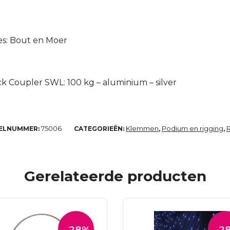
es: Bout en Moer
k Coupler SWL: 100 kg – aluminium – silver
75006
Klemmen
Podium en rigging
KELNUMMER:
CATEGORIEËN:
,
,
Gerelateerde producten
-28%
-2