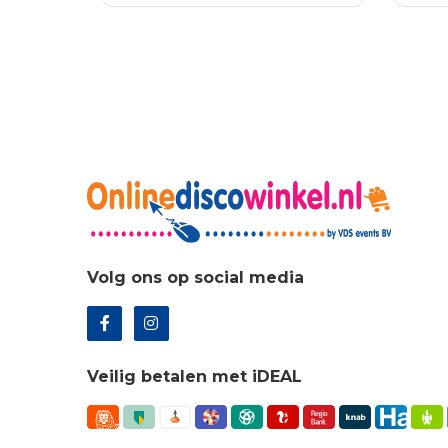
was:
is:
was
WINKELWAGEN
WI
€1,058.75.
€762.30.
€7.
Volg ons op social media
Veilig betalen met iDEAL