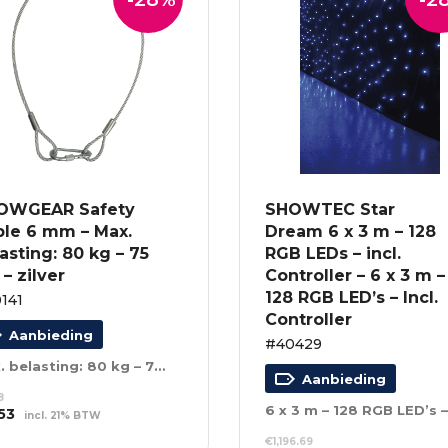
OWGEAR Safety
SHOWTEC Star
ble 6 mm – Max.
Dream 6 x 3 m – 128
asting: 80 kg – 75
RGB LEDs – incl.
– zilver
Controller – 6 x 3 m –
128 RGB LED’s – Incl.
141
Controller
Aanbieding
#40429
Max. belasting: 80 kg – 75 cm – zilver
Aanbieding
8
spronkelijke
Huidige
53
incl. 21% BTW
s
prijs
EVOEGEN AAN
€
1,196.69