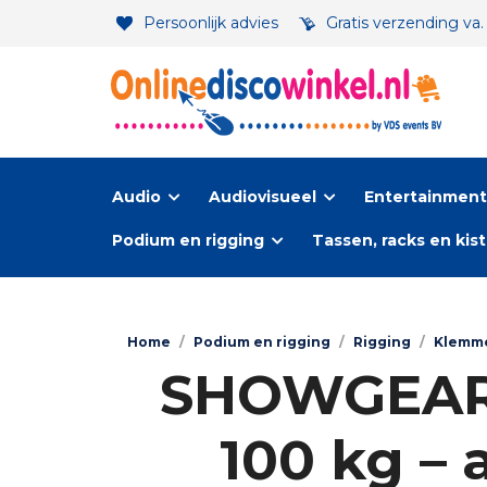
Persoonlijk advies
Gratis verzending va
Audio
Audiovisueel
Entertainment-
Podium en rigging
Tassen, racks en kis
Home
/
Podium en rigging
/
Rigging
/
Klemm
SHOWGEAR 
100 kg – 