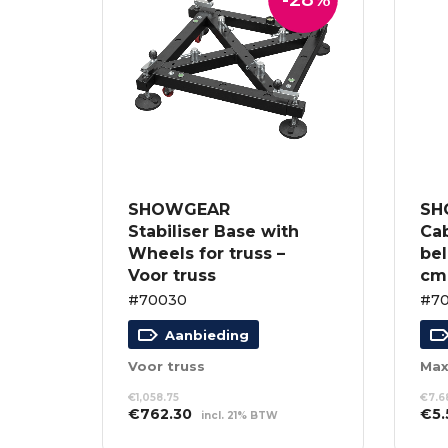
SHOWGEAR
SH
Stabiliser Base with
Ca
Wheels for truss –
bel
Voor truss
cm 
#70030
#70
Aanbieding
Voor truss
€
1,058.75
€
7.6
Oorspronkelijke
Huidige
Oor
€
762.30
€
5.
incl. 21% BTW
prijs
prijs
prij
TOEVOEGEN AAN
TO