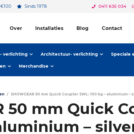
. €100
Sinds 1978
0411 635 034
Over
Installaties
Blog
Contact
 verlichting
Architectuur- verlichting
Speciale 
ten
Merchandise
en
/
SHOWGEAR 50 mm Quick Coupler SWL: 100 kg – aluminium – silve
50 mm Quick Co
aluminium – silver