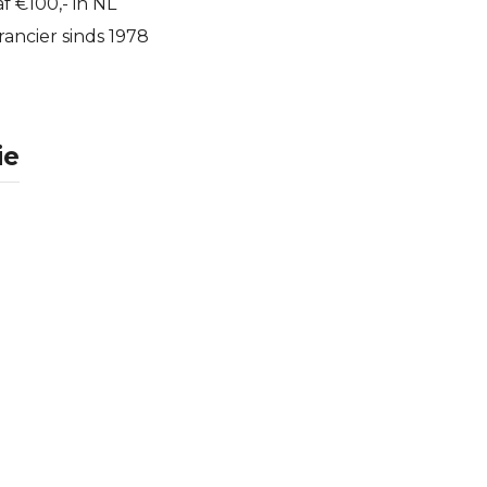
f €100,- in NL
ancier sinds 1978
ie