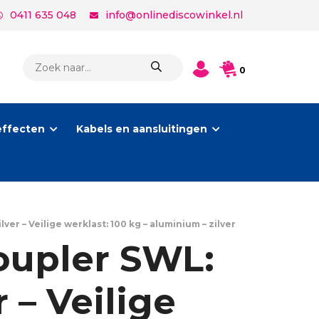
0411 635 048
info@onlinediscowinkel.nl
PRODUCTEN
0
ZOEKEN
effecten
Kabels en aansluitingen
r – Veilige werklast: 100 kg – aluminium – zilver
upler SWL:
 – Veilige