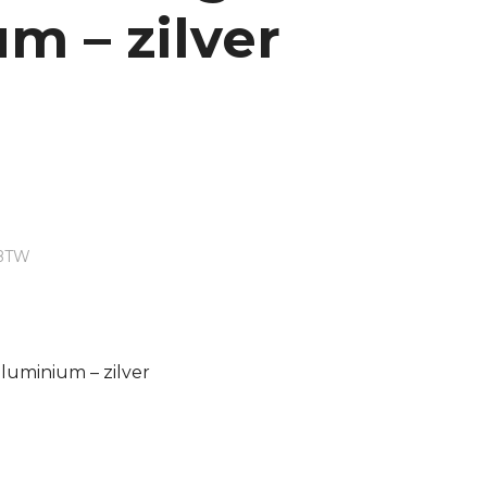
m – zilver
e
 BTW
aluminium – zilver