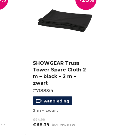
SHOWGEAR Truss
Tower Spare Cloth 2
m – black – 2 m –
zwart
#700024
Aanbieding
2 m – zwart
€
94.99
6 x 3 m – 128 RGB LED’s – Incl. Controller
Oorspronkelijke
Huidige
€
68.39
incl. 21% BTW
prijs
prijs
TOEVOEGEN AAN