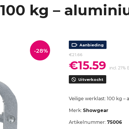
 100 kg – aluminiu
Aanbieding
-28%
€
21.66
€
15.59
Oorspronkelijke
Huidig
prijs
prijs
incl. 21%
was:
is:
Uitverkocht
€21.66.
€15.59.
Veilige werklast: 100 kg – 
Merk:
Showgear
Artikelnummer:
75006