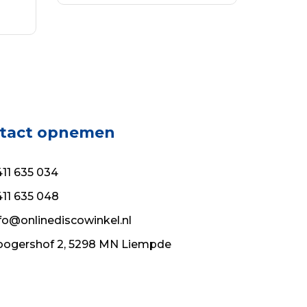
was:
is:
WINKELWAGEN
€94.99.
€68.39.
tact opnemen
11 635 034
11 635 048
fo@onlinediscowinkel.nl
ogershof 2, 5298 MN Liempde