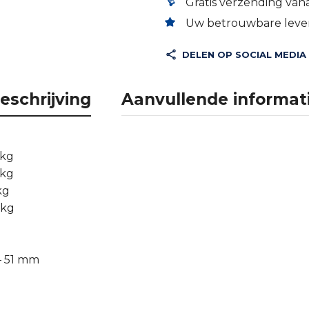
Gratis verzending vana
Uw betrouwbare lever
DELEN OP SOCIAL MEDIA
eschrijving
Aanvullende informat
 kg
 kg
kg
 kg
– 51 mm