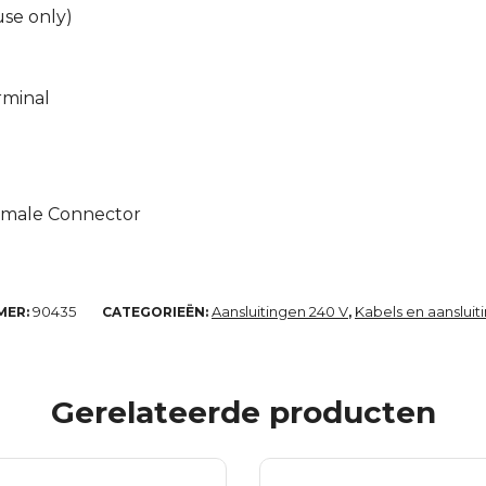
use only)
rminal
emale Connector
90435
Aansluitingen 240 V
Kabels en aansluit
MER:
CATEGORIEËN:
,
Gerelateerde producten