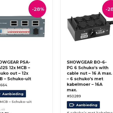
-28%
-2
OWGEAR PSA-
SHOWGEAR BO-6-
A12S 12x MCB –
PG 6 Schuko’s with
uko out – 12x
cable nut – 16 A max.
B – Schuko-uit
– 6 schuko’s met
kabelmoer – 16A
0664
max.
Aanbieding
#50289
 MCB – Schuko-uit
Aanbieding
.49
6 s