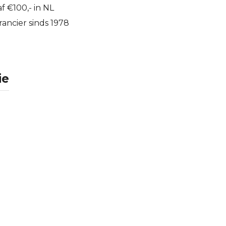
f €100,- in NL
ancier sinds 1978
ie