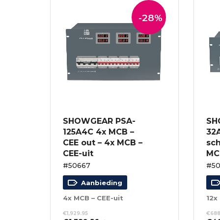
-28%
SHOWGEAR PSA-
SH
125A4C 4x MCB –
32
CEE out – 4x MCB –
sch
CEE-uit
MC
#50667
#5
Aanbieding
4x MCB – CEE-uit
12x
€
1,929.95
€
688