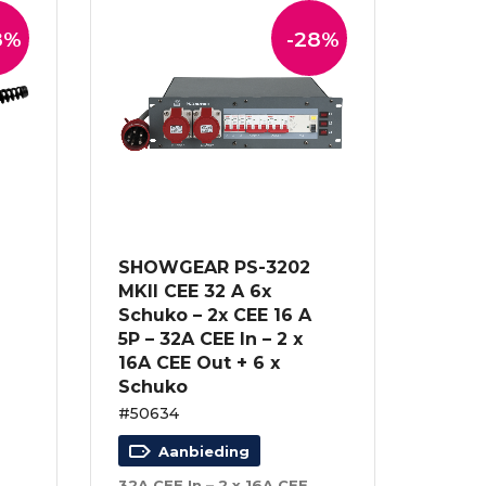
8%
-28%
SHOWGEAR PS-3202
MKII CEE 32 A 6x
Schuko – 2x CEE 16 A
5P – 32A CEE In – 2 x
16A CEE Out + 6 x
Schuko
#50634
Aanbieding
chuko’s met kabelmoer – 16A max.
32A CEE In – 2 x 16A CEE Out + 6 x Schuko