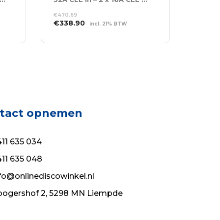
€
470.69
Oorspronkelijke
Huidige
€
338.90
incl. 21% BTW
prijs
prijs
TOEVOEGEN AAN
was:
is:
WINKELWAGEN
€470.69.
€338.90.
tact opnemen
11 635 034
11 635 048
fo@onlinediscowinkel.nl
ogershof 2, 5298 MN Liempde