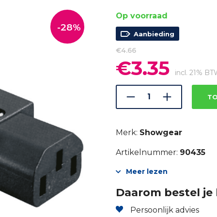
Op voorraad
-28%
Aanbieding
€
4.66
€
3.35
Oorspronkelijke
Huidige
prijs
prijs
incl. 21% B
was:
is:
€4.66.
€3.35.
TO
Merk:
Showgear
Artikelnummer:
90435
Meer lezen
Daarom bestel je 
Persoonlijk advies