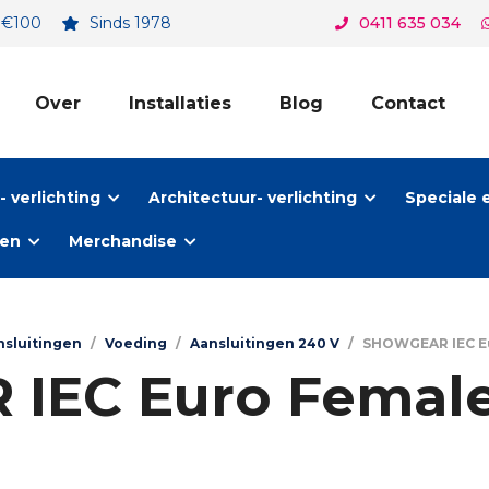
. €100
Sinds 1978
0411 635 034
Over
Installaties
Blog
Contact
 verlichting
Architectuur- verlichting
Speciale 
ten
Merchandise
nsluitingen
/
Voeding
/
Aansluitingen 240 V
/
SHOWGEAR IEC E
IEC Euro Female