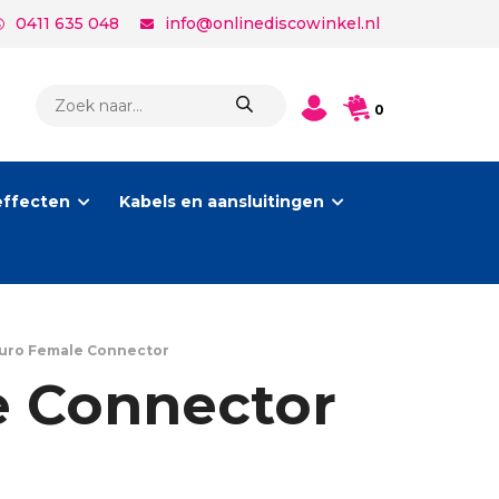
0411 635 048
info@onlinediscowinkel.nl
PRODUCTEN
0
ZOEKEN
effecten
Kabels en aansluitingen
uro Female Connector
 Connector