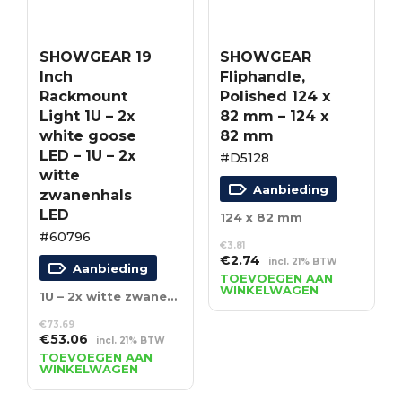
SHOWGEAR 19
SHOWGEAR
Inch
Fliphandle,
Rackmount
Polished 124 x
Light 1U – 2x
82 mm – 124 x
white goose
82 mm
LED – 1U – 2x
#D5128
witte
Aanbieding
zwanenhals
LED
124 x 82 mm
#60796
€
3.81
Oorspronkelijke
Huidige
€
2.74
incl. 21% BTW
Aanbieding
prijs
prijs
TOEVOEGEN AAN
WINKELWAGEN
was:
is:
1U – 2x witte zwanenhals LED
€3.81.
€2.74.
€
73.69
Oorspronkelijke
Huidige
€
53.06
incl. 21% BTW
prijs
prijs
TOEVOEGEN AAN
WINKELWAGEN
was:
is:
€73.69.
€53.06.