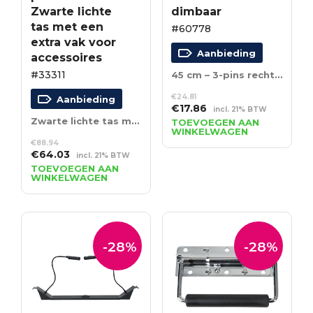
Zwarte lichte
dimbaar
tas met een
#60778
extra vak voor
Aanbieding
accessoires
#33311
45 cm – 3-pins recht – dimbaar
€
24.81
Aanbieding
Oorspronkelijke
Huidige
€
17.86
incl. 21% BTW
prijs
prijs
Zwarte lichte tas met een extra vak voor accessoires
TOEVOEGEN AAN
WINKELWAGEN
was:
is:
€
88.94
€24.81.
€17.86.
Oorspronkelijke
Huidige
€
64.03
incl. 21% BTW
prijs
prijs
TOEVOEGEN AAN
WINKELWAGEN
was:
is:
€88.94.
€64.03.
-28%
-28%