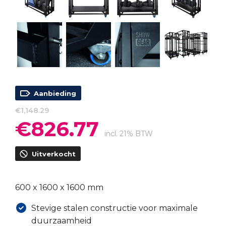
Aanbieding
€
1,148.29
€
826.77
Oorspronkelijke
Huidige
prijs
prijs
incl. 21% BTW
was:
is:
Uitverkocht
€1,148.29.
€826.77.
600 x 1600 x 1600 mm
Stevige stalen constructie voor maximale
duurzaamheid