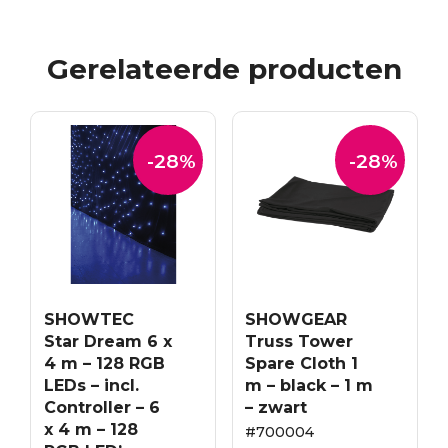
Gerelateerde producten
-28%
-28%
SHOWTEC
SHOWGEAR
Star Dream 6 x
Truss Tower
4 m – 128 RGB
Spare Cloth 1
LEDs – incl.
m – black – 1 m
Controller – 6
– zwart
x 4 m – 128
#700004