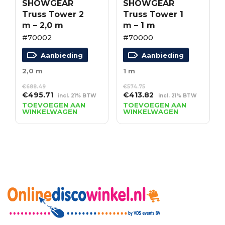
SHOWGEAR
SHOWGEAR
Truss Tower 2
Truss Tower 1
m – 2,0 m
m – 1 m
#70002
#70000
Aanbieding
Aanbieding
2,0 m
1 m
€
688.49
€
574.75
Oorspronkelijke
Huidige
Oorspronkelijke
Huidige
€
495.71
€
413.82
incl. 21% BTW
incl. 21% BTW
prijs
prijs
prijs
prijs
TOEVOEGEN AAN
TOEVOEGEN AAN
WINKELWAGEN
WINKELWAGEN
was:
is:
was:
is:
€688.49.
€495.71.
€574.75.
€413.82.