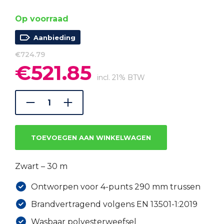
Op voorraad
Aanbieding
€
724.79
€
521.85
Oorspronkelijke
Huidige
prijs
prijs
incl. 21% BTW
was:
is:
€724.79.
€521.85.
TOEVOEGEN AAN WINKELWAGEN
Zwart – 30 m
Ontworpen voor 4-punts 290 mm trussen
Brandvertragend volgens EN 13501-1:2019
Wasbaar polyesterweefsel