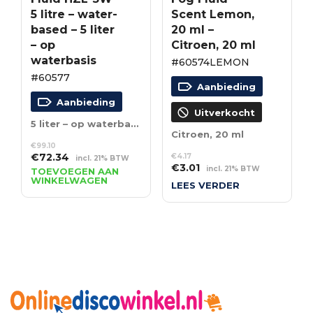
5 litre – water-
Scent Lemon,
based – 5 liter
20 ml –
– op
Citroen, 20 ml
waterbasis
#60574LEMON
#60577
Aanbieding
Aanbieding
Uitverkocht
5 liter – op waterbasis
Citroen, 20 ml
€
99.10
Oorspronkelijke
Huidige
€
72.34
€
4.17
incl. 21% BTW
Oorspronkelijke
Huidige
€
3.01
prijs
prijs
incl. 21% BTW
TOEVOEGEN AAN
prijs
prijs
WINKELWAGEN
was:
is:
LEES VERDER
was:
is:
€99.10.
€72.34.
€4.17.
€3.01.