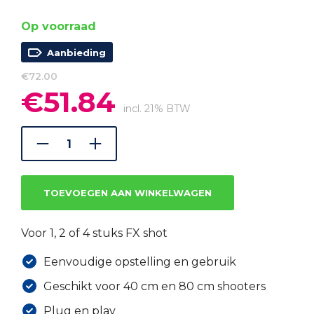
Op voorraad
Aanbieding
€
72.00
€
51.84
Oorspronkelijke
Huidige
prijs
prijs
incl. 21% BTW
was:
is:
€72.00.
€51.84.
TOEVOEGEN AAN WINKELWAGEN
Voor 1, 2 of 4 stuks FX shot
Eenvoudige opstelling en gebruik
Geschikt voor 40 cm en 80 cm shooters
Plug en play