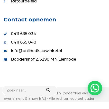
Retourbeleid
Contact opnemen
0411 635 034
0411 635 048
info@onlinediscowinkel.nl
Boogershof 2, 5298 MN Liempde
PRODUCTEN
ZOEKEN
© 1995 - 2026 Onlinediscowinkel.nl (onderdeel van VDS
Evenement & Show B.V.) • Alle rechten voorbehouden
Algemene voorwaarden
•
Privacy statement