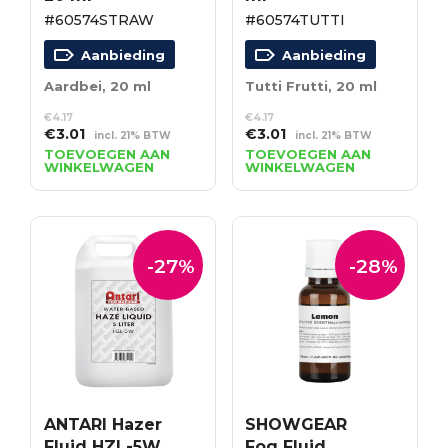
#60574STRAW
#60574TUTTI
Aanbieding
Aanbieding
Aardbei, 20 ml
Tutti Frutti, 20 ml
€
4.17
€
4.17
Oorspronkelijke
Huidige
Oorspronkelijke
Huidige
€
3.01
€
3.01
incl. 21% BTW
incl. 21% BTW
prijs
prijs
prijs
prijs
TOEVOEGEN AAN
TOEVOEGEN AAN
WINKELWAGEN
WINKELWAGEN
was:
is:
was:
is:
€4.17.
€3.01.
€4.17.
€3.01.
-27%
-28%
ANTARI Hazer
SHOWGEAR
Fluid HZL-5W
Fog Fluid