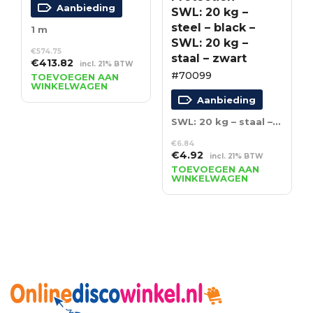
Aanbieding
SWL: 20 kg –
steel – black –
1 m
SWL: 20 kg –
€
574.75
staal – zwart
Oorspronkelijke
Huidige
€
413.82
incl. 21% BTW
prijs
prijs
#70099
TOEVOEGEN AAN
WINKELWAGEN
was:
is:
Aanbieding
€574.75.
€413.82.
SWL: 20 kg – staal – zwart
€
6.84
Oorspronkelijke
Huidige
€
4.92
incl. 21% BTW
prijs
prijs
TOEVOEGEN AAN
WINKELWAGEN
was:
is:
€6.84.
€4.92.