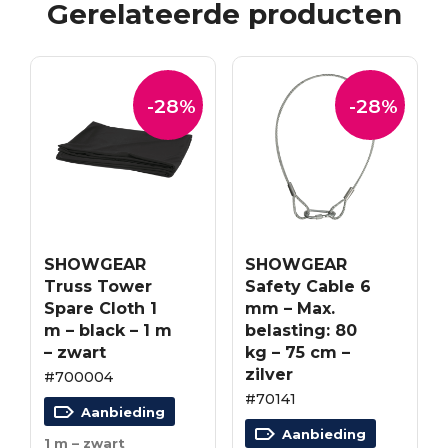
Gerelateerde producten
-28%
-28%
SHOWGEAR
SHOWGEAR
Truss Tower
Safety Cable 6
Spare Cloth 1
mm – Max.
m – black – 1 m
belasting: 80
– zwart
kg – 75 cm –
zilver
#700004
#70141
Aanbieding
Aanbieding
1 m – zwart