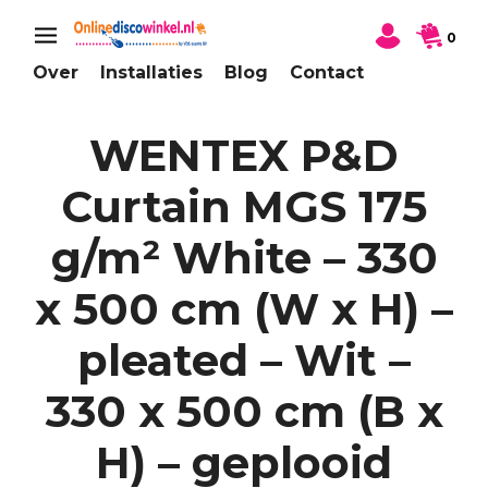
0
Over
Installaties
Blog
Contact
WENTEX P&D
Curtain MGS 175
g/m² White – 330
x 500 cm (W x H) –
pleated – Wit –
330 x 500 cm (B x
H) – geplooid