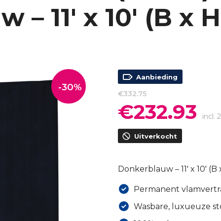
– 11′ x 10′ (B x 
Aanbieding
-30%
€
332.75
€
232.93
Oorspronkelijke
Hui
prijs
prijs
incl.
was:
is:
Uitverkocht
€332.75.
€232
Donkerblauw – 11′ x 10′ (B 
Permanent vlamvertr
Wasbare, luxueuze st