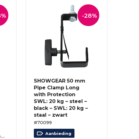
8%
-28%
SHOWGEAR 50 mm
Pipe Clamp Long
with Protection
SWL: 20 kg – steel –
black – SWL: 20 kg –
staal – zwart
#70099
Aanbieding
Max. belasting: 10 kg – 75 cm – zwart