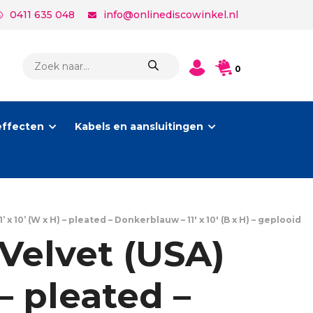
0411 635 048
info@onlinediscowinkel.nl
PRODUCTEN
0
ZOEKEN
effecten
Kabels en aansluitingen
 10’ (W x H) – pleated – Donkerblauw – 11′ x 10′ (B x H) – geplooid
Velvet (USA)
 – pleated –