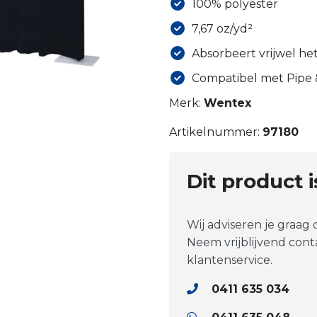
100% polyester
7,67 oz/yd²
Absorbeert vrijwel he
Compatibel met Pipe
Merk:
Wentex
Artikelnummer:
97180
Dit product 
Wij adviseren je graag
Neem vrijblijvend con
klantenservice.
0411 635 034