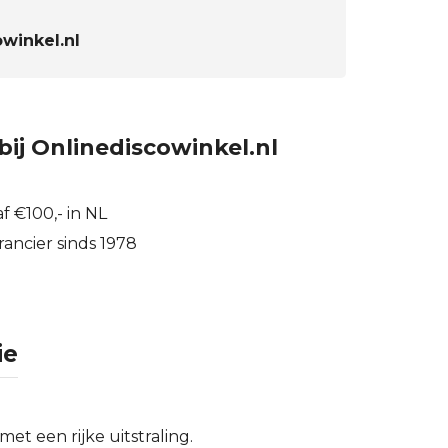
winkel.nl
bij Onlinediscowinkel.nl
f €100,- in NL
ancier sinds 1978
ie
t een rijke uitstraling.