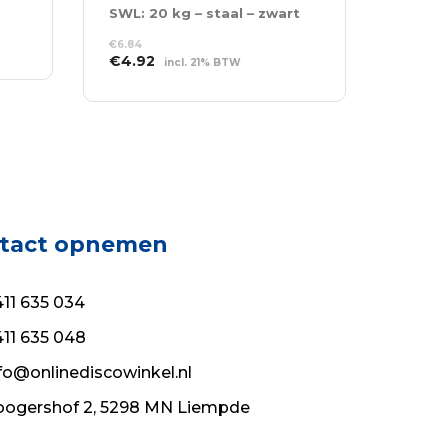
SWL: 20 kg – staal – zwart
€
6.84
Oorspronkelijke
Huidige
€
4.92
incl. 21% BTW
prijs
prijs
TOEVOEGEN AAN
was:
is:
WINKELWAGEN
€6.84.
€4.92.
tact opnemen
11 635 034
11 635 048
fo@onlinediscowinkel.nl
ogershof 2, 5298 MN Liempde