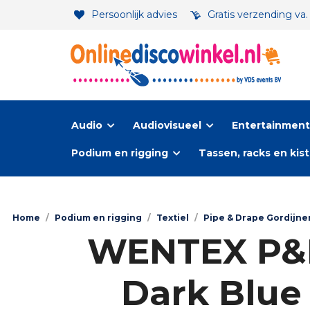
Persoonlijk advies
Gratis verzending va
Audio
Audiovisueel
Entertainment-
Podium en rigging
Tassen, racks en kis
Home
/
Podium en rigging
/
Textiel
/
Pipe & Drape Gordijne
WENTEX P&D 
Dark Blue –