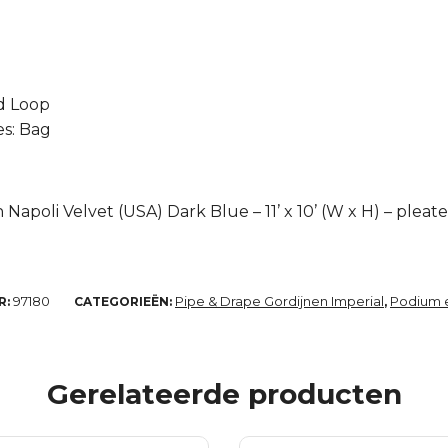
d Loop
s: Bag
Napoli Velvet (USA) Dark Blue – 11’ x 10’ (W x H) – pleat
97180
Pipe & Drape Gordijnen Imperial
Podium e
R:
CATEGORIEËN:
,
Gerelateerde producten