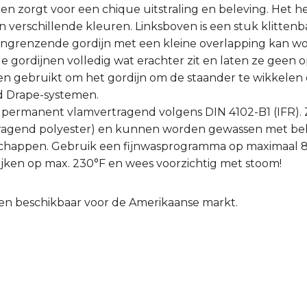
 en zorgt voor een chique uitstraling en beleving. Het h
 in verschillende kleuren. Linksboven is een stuk klitten
angrenzende gordijn met een kleine overlapping kan w
gordijnen volledig wat erachter zit en laten ze geen o
 gebruikt om het gordijn om de staander te wikkelen
d Drape-systemen.
jn permanent vlamvertragend volgens DIN 4102-B1 (IFR).
ragend polyester) en kunnen worden gewassen met b
chappen. Gebruik een fijnwasprogramma op maximaal 86
trijken op max. 230°F en wees voorzichtig met stoom!
lleen beschikbaar voor de Amerikaanse markt.