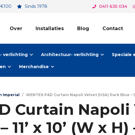
. €100
Sinds 1978
0411 635 034
Over
Installaties
Blog
Contact
 verlichting
Architectuur- verlichting
Speciale 
ten
Merchandise
n Imperial
/
WENTEX P&D Curtain Napoli Velvet (USA) Dark Blue – 11’ x
Curtain Napoli 
 11’ x 10’ (W x H)