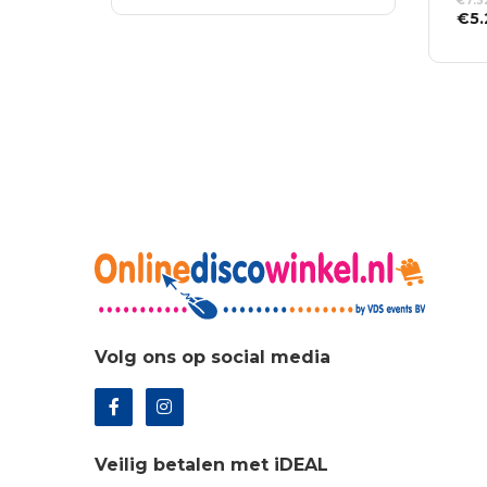
€
7.3
was:
is:
WINKELWAGEN
Oor
€
5
€574.75.
€413.82.
prij
TO
was
WI
€7.
Volg ons op social media
Veilig betalen met iDEAL