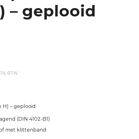
H) – geplooid
dige
 21% BTW
.93.
x H) – geplooid
agend (DIN 4102-B1)
of met klittenband