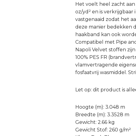
Het voelt heel zacht aan
oz/yd² en is verkrijgbaar
vastgenaaid zodat het a
deze manier bedekken de 
haakband kan ook worden
Compatibel met Pipe an
Napoli Velvet stoffen zi
100% PES FR (brandvert
vlamvertragende eigens
fosfaatvrij wasmiddel. S
Let op: dit product is a
Hoogte (m): 3.048 m
Breedte (m): 3.3528 m
Gewicht: 2.66 kg
Gewicht Stof: 260 g/m²