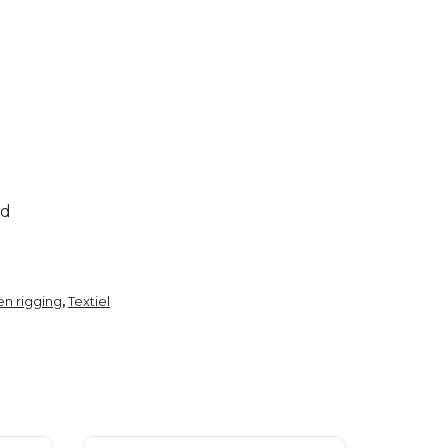
ed
n rigging
Textiel
,