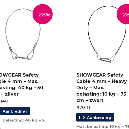
-28%
-2
OWGEAR Safety
SHOWGEAR Safety
ble 4 mm – Max.
Cable 4 mm – Heavy
asting: 40 kg – 50
Duty – Max.
– zilver
belasting: 10 kg – 75
cm – zwart
140
#70111
Aanbieding
Aanbieding
Max. belasting: 40 kg – 50 cm – zilver