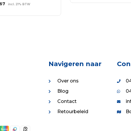
was:
is:
WINKELWAGEN
spronkelijke
Huidige
.67
incl. 21% BTW
€101.04.
€72.75.
s
prijs
EVOEGEN AAN
:
is:
NKELWAGEN
.04.
€8.67.
Navigeren naar
Con
Over ons
04
Blog
04
Contact
in
Retourbeleid
Bo