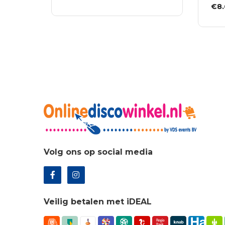
prijs
prijs
Oor
€
8
TOEVOEGEN AAN
was:
is:
WINKELWAGEN
prij
TO
€7.68.
€5.53.
was
WI
€12
Volg ons op social media
Veilig betalen met iDEAL