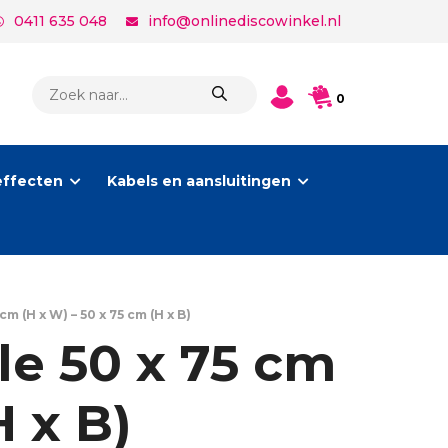
0411 635 048
info@onlinediscowinkel.nl
PRODUCTEN
0
ZOEKEN
effecten
Kabels en aansluitingen
 (H x W) – 50 x 75 cm (H x B)
e 50 x 75 cm
H x B)