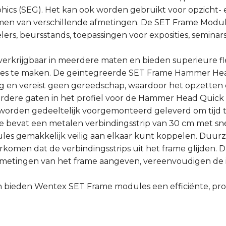
hics (SEG). Het kan ook worden gebruikt voor opzicht- 
men van verschillende afmetingen. De SET Frame Module 
s, beursstands, toepassingen voor exposities, seminars,
erkrijgbaar in meerdere maten en bieden superieure flex
aties te maken. De geïntegreerde SET Frame Hammer He
 en vereist geen gereedschap, waardoor het opzetten 
meerdere gaten in het profiel voor de Hammer Head Quic
mes worden gedeeltelijk voorgemonteerd geleverd om tijd 
e bevat een metalen verbindingsstrip van 30 cm met sne
les gemakkelijk veilig aan elkaar kunt koppelen. Duur
rkomen dat de verbindingsstrips uit het frame glijden. D
afmetingen van het frame aangeven, vereenvoudigen de 
bieden Wentex SET Frame modules een efficiënte, prof