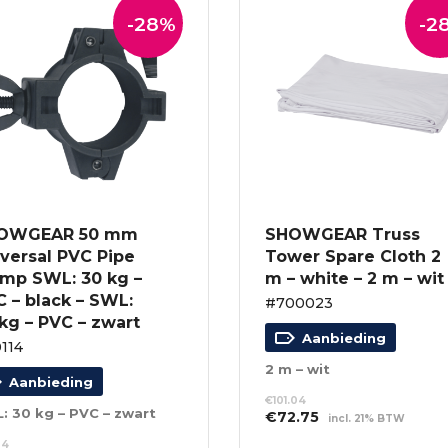
-28%
-2
OWGEAR 50 mm
SHOWGEAR Truss
versal PVC Pipe
Tower Spare Cloth 2
amp SWL: 30 kg –
m – white – 2 m – wit
 – black – SWL:
#700023
kg – PVC – zwart
Aanbieding
114
2 m – wit
Aanbieding
€
101.04
: 30 kg – PVC – zwart
Oorspronkelijke
Huidige
€
72.75
incl. 21% BTW
prijs
prijs
TOEVOEGEN AAN
04