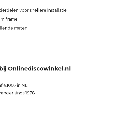
rdelen voor snellere installatie
um frame
hillende maten
bij Onlinediscowinkel.nl
f €100,- in NL
ancier sinds 1978