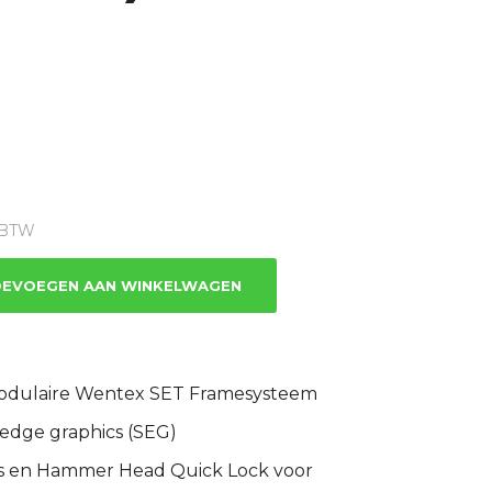
ge
% BTW
.
EVOEGEN AAN WINKELWAGEN
odulaire Wentex SET Framesysteem
e edge graphics (SEG)
ls en Hammer Head Quick Lock voor