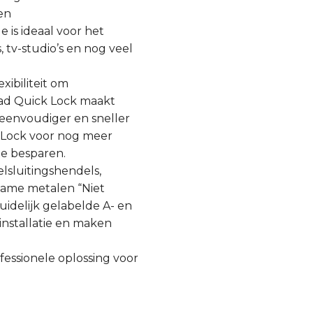
en
is ideaal voor het
 tv-studio’s en nog veel
ibiliteit om
ad Quick Lock maakt
eenvoudiger en sneller
k Lock voor nog meer
te besparen.
lsluitingshendels,
zame metalen “Niet
uidelijk gelabelde A- en
installatie en maken
essionele oplossing voor