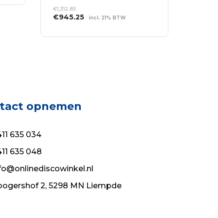
€
1,312.85
Oorspronkelijke
Huidige
€
945.25
incl. 21% BTW
prijs
prijs
TOEVOEGEN AAN
was:
is:
WINKELWAGEN
€1,312.85.
€945.25.
tact opnemen
11 635 034
11 635 048
fo@onlinediscowinkel.nl
ogershof 2, 5298 MN Liempde