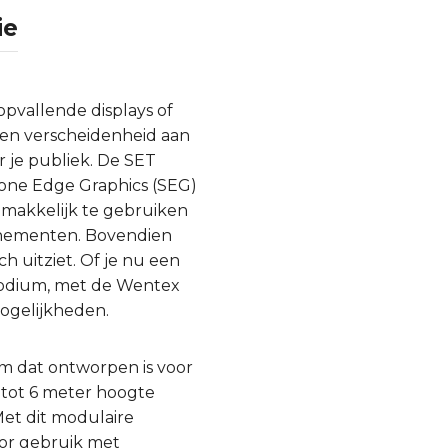
ie
pvallende displays of
een verscheidenheid aan
 je publiek. De SET
cone Edge Graphics (SEG)
emakkelijk te gebruiken
enementen. Bovendien
h uitziet. Of je nu een
 podium, met de Wentex
mogelijkheden.
m dat ontworpen is voor
 tot 6 meter hoogte
Met dit modulaire
oor gebruik met