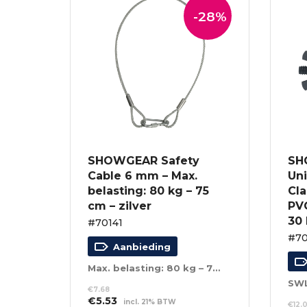
-28%
SHOWGEAR Safety
SH
Cable 6 mm – Max.
Uni
belasting: 80 kg – 75
Cl
cm – zilver
PVC
30 
#70141
#70
Aanbieding
Max. belasting: 80 kg – 75 cm – zilver
SWL
€
7.68
Oorspronkelijke
Huidige
€
5.53
incl. 21% BTW
€
12.