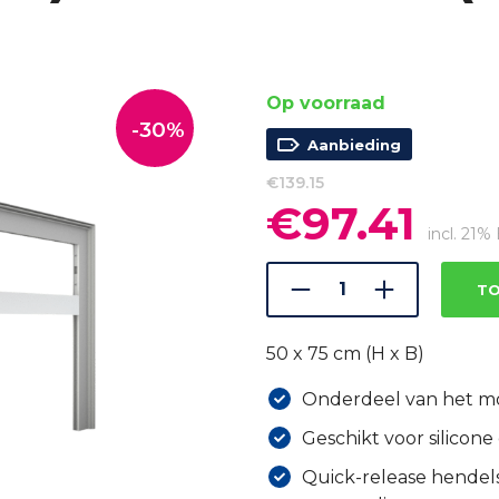
Op voorraad
-30%
Aanbieding
€
139.15
€
97.41
Oorspronkelijke
Huidi
prijs
prijs
incl. 21
was:
is:
€139.15.
€97.41
TO
50 x 75 cm (H x B)
Onderdeel van het m
Geschikt voor silicon
Quick-release hende