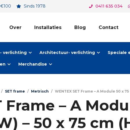
. €100
Sinds 1978
0411 635 034
Over
Installaties
Blog
Contact
 verlichting
Architectuur- verlichting
Speciale 
ten
Merchandise
/
SET frame
/
Metrisch
/
WENTEX SET Frame – A Module 50 x 75 cm
Frame – A Modul
W) – 50 x 75 cm (