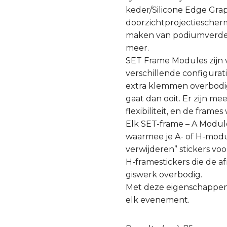
keder/Silicone Edge Grap
doorzichtprojectiescher
maken van podiumverdeler
meer.
SET Frame Modules zijn v
verschillende configur
extra klemmen overbodig
gaat dan ooit. Er zijn 
flexibiliteit, en de fra
Elk SET-frame – A Modul
waarmee je A- of H-modu
verwijderen” stickers voo
H-framestickers die de 
giswerk overbodig.
Met deze eigenschappen 
elk evenement.