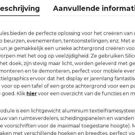
eschrijving
Aanvullende informat
s bieden de perfecte oplossing voor het creëren van o
 op beurzen, evenementen, tentoonstellingen, enz. Met 
kun je gemakkelijk een unieke achtergrond creëren voor
orpen met het oog op veelzijdigheid. Ze gebruiken Sili
het doek, zijn stevig maar licht, worden geleverd met g
e monteren en te demonteren, perfect voor mobiele ev
lgraphics ervoor dat het display er jarenlang fantastisc
bt voor op een tafel of een grote achtergrond voor een
 goed. Klik
hier
voor een overzicht van de functies en 
ule is een lichtgewicht aluminium textielframesystee
bouw van ruimteverdelers, scheidingspanelen en wanden
jke voorschriften voor de maximaal toegestane hoogte). 
aken met verschillende hoeken en breedtes, perfect v