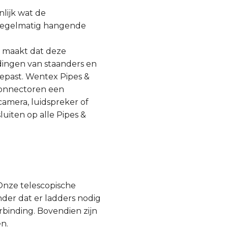
nlijk wat de
onregelmatig hangende
m maakt dat deze
ndingen van staanders en
gepast. Wentex Pipes &
 connectoren een
amera, luidspreker of
uiten op alle Pipes &
Onze telescopische
er dat er ladders nodig
binding. Bovendien zijn
n.