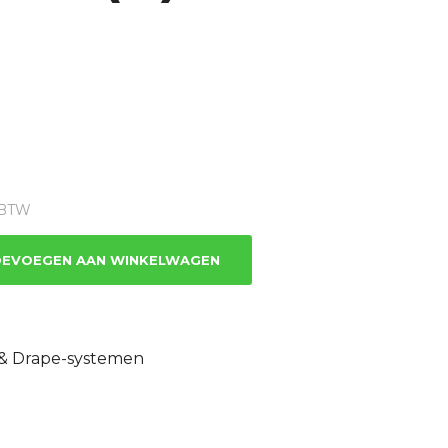
ge
% BTW
.
EVOEGEN AAN WINKELWAGEN
 & Drape-systemen