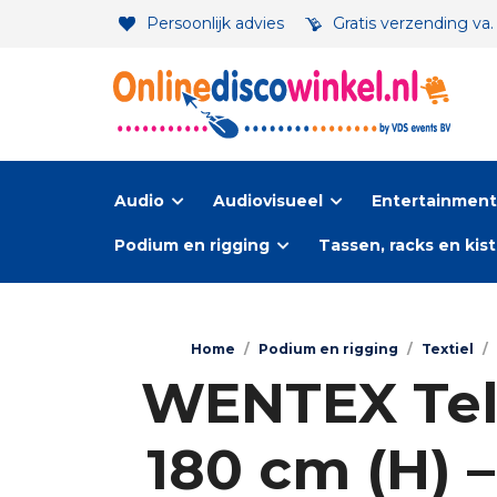
Persoonlijk advies
Gratis verzending va
Audio
Audiovisueel
Entertainment-
Podium en rigging
Tassen, racks en kis
Home
/
Podium en rigging
/
Textiel
/
WENTEX Tele
180 cm (H) –