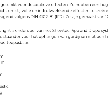
 geschikt voor decoratieve effecten. Ze hebben een hoge
icht om stijlvolle en indrukwekkende effecten te creëre
ragend volgens DIN 4102-B1 (IFR). Ze zijn gemaakt van 
right is onderdeel van het Showtec Pipe and Drape sys
bare staander voor het ophangen van gordijnen met een 
reed toepasbaar.
 m
8 m
mm
astic
ng