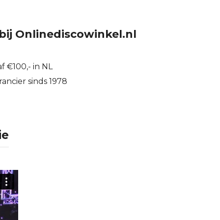
bij Onlinediscowinkel.nl
f €100,- in NL
ancier sinds 1978
ie