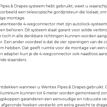
 Pipes & Drapes-systeem hebt gebruikt, weet u waarschij
voorbeeld een telescopische gordijnsteun die loslaat, 
dige montage.
patenteerde 4-wegconnector met zijn autolock-systee
den behoren. Dit systeem staat garant voor solide verbi
 ze toch in alle denkbare richtingen kunnen worden aan
r. Een ander voordeel is dat de vier openingen van de
mm hebben. Dat geeft ruimte voor de montage van een c
n adapter kun je de 4-wegconnector ook naadloos aansl
de staanders.
ontdekken wanneer u Wentex Pipes & Drapes gebruikt. 
 aluminium kunnen tot 6 meter worden gemonteerd zond
ingskoppen garanderen een eenvoudige en robuuste ver
afgeronde hoeken versterkt om extra gewicht te drage