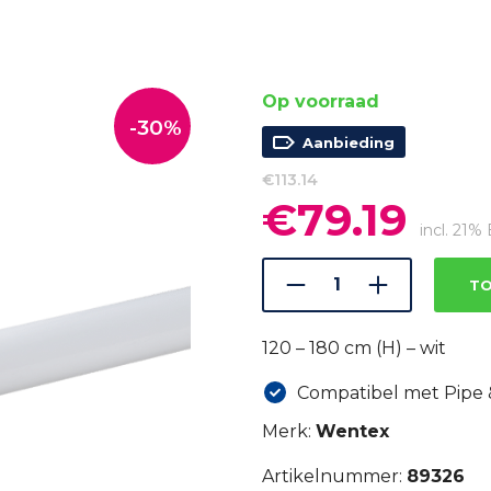
Op voorraad
-30%
Aanbieding
€
113.14
€
79.19
Oorspronkelijke
Huidi
prijs
prijs
incl. 21
was:
is:
€113.14.
€79.19
TO
120 – 180 cm (H) – wit
Compatibel met Pipe
Merk:
Wentex
Artikelnummer:
89326