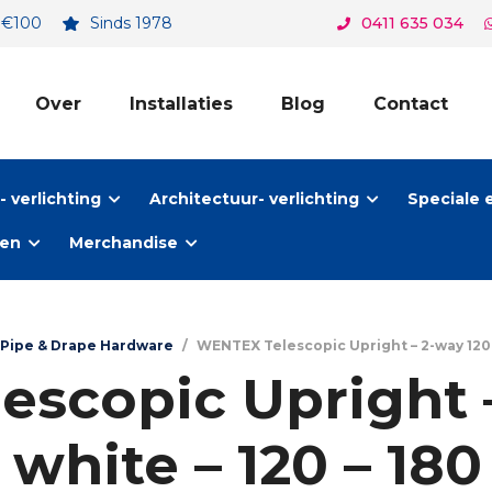
. €100
Sinds 1978
0411 635 034
Over
Installaties
Blog
Contact
 verlichting
Architectuur- verlichting
Speciale 
ten
Merchandise
Pipe & Drape Hardware
/
WENTEX Telescopic Upright – 2-way 120 – 
scopic Upright –
 white – 120 – 180