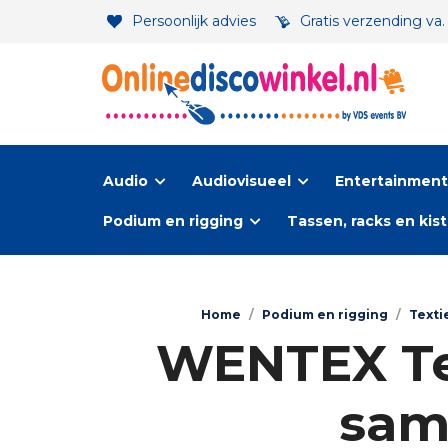
Persoonlijk advies
Gratis verzending va
Audio
Audiovisueel
Entertainment-
Podium en rigging
Tassen, racks en kis
Home
/
Podium en rigging
/
Texti
WENTEX Tex
samp