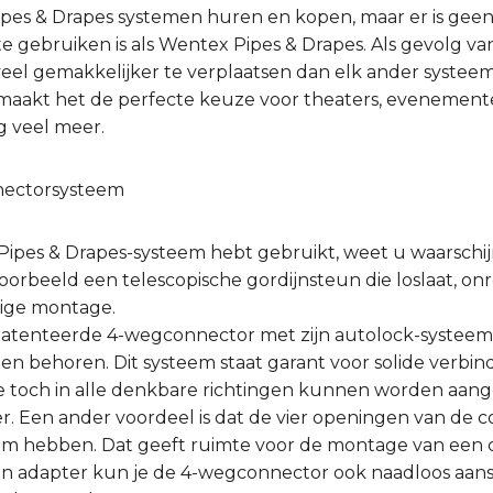
Pipes & Drapes systemen huren en kopen, maar er is gee
e gebruiken is als Wentex Pipes & Drapes. Als gevolg van
eel gemakkelijker te verplaatsen dan elk ander systeem 
es maakt het de perfecte keuze voor theaters, evenement
g veel meer.
nectorsysteem
 Pipes & Drapes-systeem hebt gebruikt, weet u waarschij
voorbeeld een telescopische gordijnsteun die loslaat, 
dige montage.
patenteerde 4-wegconnector met zijn autolock-systee
den behoren. Dit systeem staat garant voor solide verbi
 ze toch in alle denkbare richtingen kunnen worden aan
r. Een ander voordeel is dat de vier openingen van de
mm hebben. Dat geeft ruimte voor de montage van een c
n adapter kun je de 4-wegconnector ook naadloos aansl