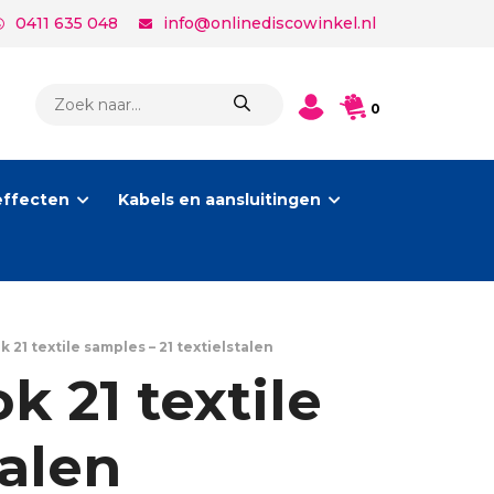
0411 635 048
info@onlinediscowinkel.nl
PRODUCTEN
0
ZOEKEN
effecten
Kabels en aansluitingen
21 textile samples – 21 textielstalen
 21 textile
talen