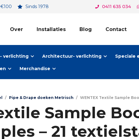
. €100
Sinds 1978
0411 635 034
Over
Installaties
Blog
Contact
 verlichting
Architectuur- verlichting
Speciale 
ten
Merchandise
el
/
Pipe & Drape doeken Metrisch
/
WENTEX Textile Sample Book 
tile Sample Book
les – 21 textiels