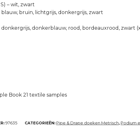
) – wit, zwart
 blauw, bruin, lichtgrijs, donkergrijs, zwart
ijs, donkergrijs, donkerblauw, rood, bordeauxrood, zwart (
ple Book 21 textile samples
97635
Pipe & Drape doeken Metrisch
Podium e
R:
CATEGORIEËN:
,