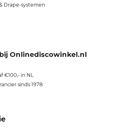
 & Drape-systemen
bij Onlinediscowinkel.nl
f €100,- in NL
ancier sinds 1978
ie