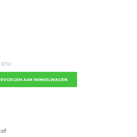
ge
1% BTW
7.
EVOEGEN AAN WINKELWAGEN
tof