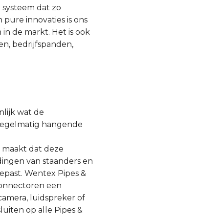
n systeem dat zo
 pure innovaties is ons
in de markt. Het is ook
en, bedrijfspanden,
nlijk wat de
onregelmatig hangende
m maakt dat deze
ndingen van staanders en
gepast. Wentex Pipes &
 connectoren een
amera, luidspreker of
uiten op alle Pipes &