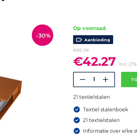
Op voorraad
-30%
Aanbieding
€
60.38
€
42.27
Oorspronkelijke
Huidi
prijs
prijs
incl. 2
was:
is:
€60.38.
€42.2
TO
21 textielstalen
Textiel stalenboek
21 textielstalen
Informatie over elke s